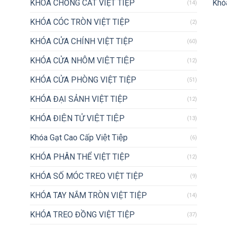
KHÓA CHỐNG CẮT VIỆT TIỆP
Khóa
(14)
KHÓA CÓC TRÒN VIỆT TIỆP
(2)
KHÓA CỬA CHÍNH VIỆT TIỆP
(60)
KHÓA CỬA NHÔM VIỆT TIỆP
(12)
KHÓA CỬA PHÒNG VIỆT TIỆP
(51)
KHÓA ĐẠI SẢNH VIỆT TIỆP
(12)
KHÓA ĐIỆN TỬ VIỆT TIỆP
(13)
Khóa Gạt Cao Cấp Việt Tiệp
(6)
KHÓA PHÂN THỂ VIỆT TIỆP
(12)
KHÓA SỐ MÓC TREO VIỆT TIỆP
(9)
KHÓA TAY NẮM TRÒN VIỆT TIỆP
(14)
KHÓA TREO ĐỒNG VIỆT TIỆP
(37)