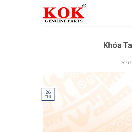
Skip
to
content
Khóa Ta
POST
26
Th5