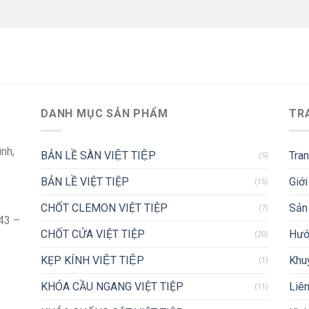
DANH MỤC SẢN PHẨM
TR
ình,
BẢN LỀ SÀN VIỆT TIỆP
Tra
(5)
BẢN LỀ VIỆT TIỆP
Giới
(15)
CHỐT CLEMON VIỆT TIỆP
Sản
(7)
43 –
CHỐT CỬA VIỆT TIỆP
Hướ
(20)
KẸP KÍNH VIỆT TIỆP
Khu
(1)
KHÓA CẦU NGANG VIỆT TIỆP
Liên
(11)