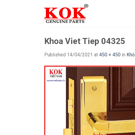
Skip
to
content
Khoa Viet Tiep 04325
Published
14/04/2021
at
450 × 450
in
Khó