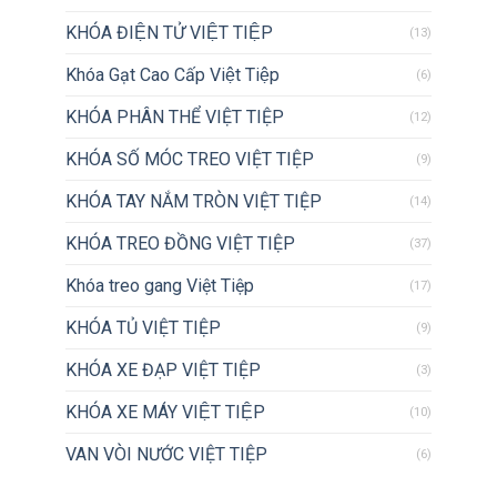
KHÓA ĐIỆN TỬ VIỆT TIỆP
(13)
Khóa Gạt Cao Cấp Việt Tiệp
(6)
KHÓA PHÂN THỂ VIỆT TIỆP
(12)
KHÓA SỐ MÓC TREO VIỆT TIỆP
(9)
KHÓA TAY NẮM TRÒN VIỆT TIỆP
(14)
KHÓA TREO ĐỒNG VIỆT TIỆP
(37)
Khóa treo gang Việt Tiệp
(17)
KHÓA TỦ VIỆT TIỆP
(9)
KHÓA XE ĐẠP VIỆT TIỆP
(3)
KHÓA XE MÁY VIỆT TIỆP
(10)
VAN VÒI NƯỚC VIỆT TIỆP
(6)