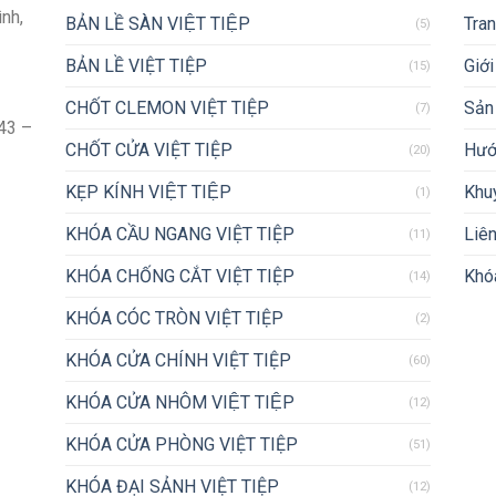
ình,
BẢN LỀ SÀN VIỆT TIỆP
Tra
(5)
BẢN LỀ VIỆT TIỆP
Giới
(15)
CHỐT CLEMON VIỆT TIỆP
Sản
(7)
43 –
CHỐT CỬA VIỆT TIỆP
Hướ
(20)
KẸP KÍNH VIỆT TIỆP
Khu
(1)
KHÓA CẦU NGANG VIỆT TIỆP
Liên
(11)
KHÓA CHỐNG CẮT VIỆT TIỆP
Khóa
(14)
KHÓA CÓC TRÒN VIỆT TIỆP
(2)
KHÓA CỬA CHÍNH VIỆT TIỆP
(60)
KHÓA CỬA NHÔM VIỆT TIỆP
(12)
KHÓA CỬA PHÒNG VIỆT TIỆP
(51)
KHÓA ĐẠI SẢNH VIỆT TIỆP
(12)