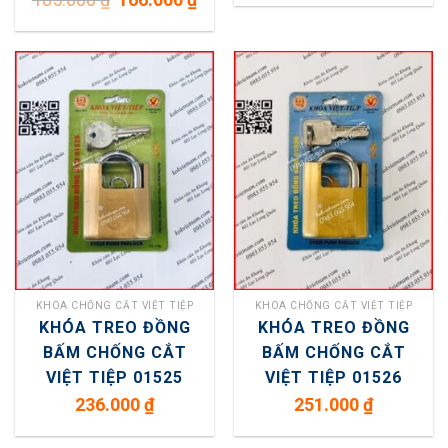
gốc
hiện
là:
tại
185.000 ₫.
là:
166.000 ₫.
KHÓA CHỐNG CẮT VIỆT TIỆP
KHÓA CHỐNG CẮT VIỆT TIỆP
KHÓA TREO ĐỒNG
KHÓA TREO ĐỒNG
BẤM CHỐNG CẮT
BẤM CHỐNG CẮT
VIỆT TIỆP 01525
VIỆT TIỆP 01526
236.000
₫
251.000
₫