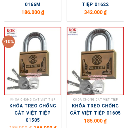
0166M
TIỆP 01622
186.000
₫
342.000
₫
-10%
KHÓA CHỐNG CẮT VIỆT TIỆP
KHÓA CHỐNG CẮT VIỆT TIỆP
KHÓA TREO CHỐNG
KHÓA TREO CHỐNG
CẮT VIỆT TIỆP
CẮT VIỆT TIỆP 01605
01505
185.000
₫
Giá
Giá
185.000
₫
166.000
₫