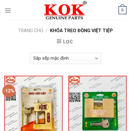
Skip
0
to
content
TRANG CHỦ
/
KHÓA TREO ĐỒNG VIỆT TIỆP
LỌC
-12%