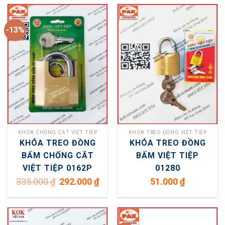
-13%
KHÓA CHỐNG CẮT VIỆT TIỆP
KHÓA TREO ĐỒNG VIỆT TIỆP
KHÓA TREO ĐỒNG
KHÓA TREO ĐỒNG
BẤM CHỐNG CẮT
BẤM VIỆT TIỆP
VIỆT TIỆP 0162P
01280
Giá
Giá
335.000
₫
292.000
₫
51.000
₫
gốc
hiện
là:
tại
335.000 ₫.
là:
292.000 ₫.