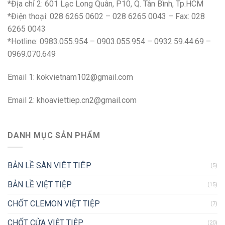
*Địa chỉ 2: 601 Lạc Long Quân, P10, Q. Tân Bình, Tp.HCM
*Điện thoại: 028 6265 0602 – 028 6265 0043 – Fax: 028
6265 0043
*Hotline: 0983.055.954 – 0903.055.954 – 0932.59.44.69 –
0969.070.649
Email 1:
kokvietnam102@gmail.com
Email 2:
khoaviettiep.cn2@gmail.com
DANH MỤC SẢN PHẨM
BẢN LỀ SÀN VIỆT TIỆP
(5)
BẢN LỀ VIỆT TIỆP
(15)
CHỐT CLEMON VIỆT TIỆP
(7)
CHỐT CỬA VIỆT TIỆP
(20)