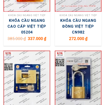
KHÓA CẦU NGANG VIỆT TIỆP
KHÓA CẦU NGANG VIỆT TIỆP
KHÓA CẦU NGANG
KHÓA CẦU NGANG
CAO CẤP VIỆT TIỆP
ĐỒNG VIỆT TIỆP
05204
CN982
Giá
Giá
385.000
₫
337.000
₫
272.000
₫
gốc
hiện
là:
tại
385.000 ₫.
là:
337.000 ₫.