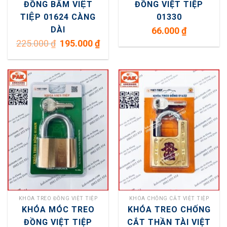
ĐỒNG BẤM VIỆT
ĐỒNG VIỆT TIỆP
TIỆP 01624 CÀNG
01330
DÀI
66.000
₫
Giá
Giá
225.000
₫
195.000
₫
gốc
hiện
là:
tại
225.000 ₫.
là:
195.000 ₫.
KHÓA TREO ĐỒNG VIỆT TIỆP
KHÓA CHỐNG CẮT VIỆT TIỆP
KHÓA MÓC TREO
KHÓA TREO CHỐNG
ĐỒNG VIỆT TIỆP
CẮT THẦN TÀI VIỆT