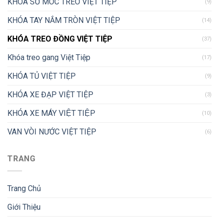
KHÓA SỐ MÓC TREO VIỆT TIỆP
(9)
KHÓA TAY NẮM TRÒN VIỆT TIỆP
(14)
KHÓA TREO ĐỒNG VIỆT TIỆP
(37)
Khóa treo gang Việt Tiệp
(17)
KHÓA TỦ VIỆT TIỆP
(9)
KHÓA XE ĐẠP VIỆT TIỆP
(3)
KHÓA XE MÁY VIỆT TIỆP
(10)
VAN VÒI NƯỚC VIỆT TIỆP
(6)
TRANG
Trang Chủ
Giới Thiệu