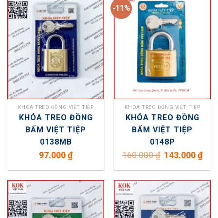
-11%
KHÓA TREO ĐỒNG VIỆT TIỆP
KHÓA TREO ĐỒNG VIỆT TIỆP
KHÓA TREO ĐỒNG
KHÓA TREO ĐỒNG
BẤM VIỆT TIỆP
BẤM VIỆT TIỆP
0138MB
0148P
Giá
Giá
97.000
₫
160.000
₫
143.000
₫
gốc
hiện
là:
tại
160.000 ₫.
là:
143.0