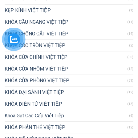
KẸP KÍNH VIỆT TIỆP
(1)
KHÓA CẦU NGANG VIỆT TIỆP
(11)
KHÓA CHỐNG CẮT VIỆT TIỆP
(14)
KHÓA CÓC TRÒN VIỆT TIỆP
(2)
KHÓA CỬA CHÍNH VIỆT TIỆP
(60)
KHÓA CỬA NHÔM VIỆT TIỆP
(12)
KHÓA CỬA PHÒNG VIỆT TIỆP
(51)
KHÓA ĐẠI SẢNH VIỆT TIỆP
(12)
KHÓA ĐIỆN TỬ VIỆT TIỆP
(13)
Khóa Gạt Cao Cấp Việt Tiệp
(6)
KHÓA PHÂN THỂ VIỆT TIỆP
(12)