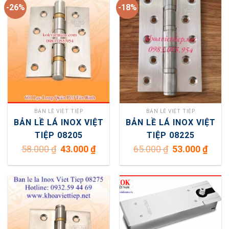
-26%
-18%
BẢN LỀ VIỆT TIỆP
BẢN LỀ VIỆT TIỆP
BẢN LỀ LÁ INOX VIỆT
BẢN LỀ LÁ INOX VIỆT
TIỆP 08205
TIỆP 08225
Giá
Giá
Giá
Giá
58.000
₫
43.000
₫
65.000
₫
53.000
₫
gốc
hiện
gốc
hiện
là:
tại
là:
tại
58.000 ₫.
là:
65.000 ₫.
là:
43.000 ₫.
53.000