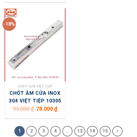
-18%
CHỐT CỬA VIỆT TIỆP
CHỐT ÂM CỬA INOX
304 VIỆT TIỆP 10305
Giá
Giá
95.000
₫
78.000
₫
gốc
hiện
là:
tại
95.000 ₫.
là:
78.000 ₫.
1
2
3
4
…
13
14
15