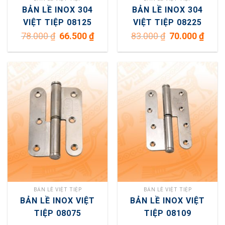
BẢN LỀ INOX 304
BẢN LỀ INOX 304
VIỆT TIỆP 08125
VIỆT TIỆP 08225
Giá
Giá
Giá
Giá
78.000
₫
66.500
₫
83.000
₫
70.000
₫
gốc
hiện
gốc
hiện
là:
tại
là:
tại
78.000 ₫.
là:
83.000 ₫.
là:
66.500 ₫.
70.000
BẢN LỀ VIỆT TIỆP
BẢN LỀ VIỆT TIỆP
BẢN LỀ INOX VIỆT
BẢN LỀ INOX VIỆT
TIỆP 08075
TIỆP 08109