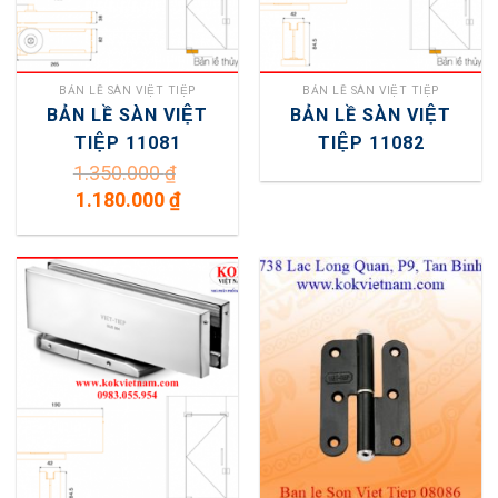
BẢN LỀ SÀN VIỆT TIỆP
BẢN LỀ SÀN VIỆT TIỆP
BẢN LỀ SÀN VIỆT
BẢN LỀ SÀN VIỆT
TIỆP 11081
TIỆP 11082
1.350.000
₫
Giá
Giá
1.180.000
₫
gốc
hiện
là:
tại
1.350.000 ₫.
là:
1.180.000 ₫.