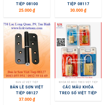
TIỆP 08100
TIỆP 08117
25.000
₫
30.000
₫
BẢN LỀ VIỆT TIỆP
KHÓA SỐ MÓC TREO VIỆT TIỆP
BẢN LỀ SƠN VIỆT
CÁC MẪU KHÓA
TIỆP 08127
TREO SỐ VIỆT TIỆP
37.000
₫