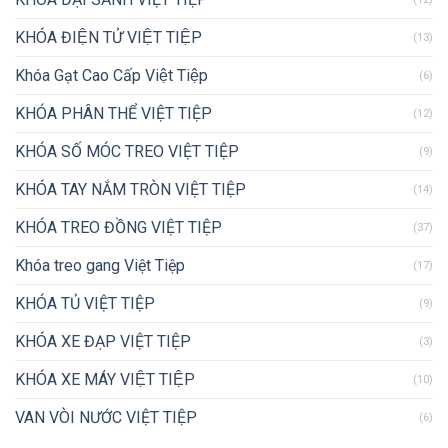
KHÓA ĐIỆN TỬ VIỆT TIỆP
(13)
Khóa Gạt Cao Cấp Việt Tiệp
(6)
KHÓA PHÂN THỂ VIỆT TIỆP
(12)
KHÓA SỐ MÓC TREO VIỆT TIỆP
(9)
KHÓA TAY NẮM TRÒN VIỆT TIỆP
(14)
KHÓA TREO ĐỒNG VIỆT TIỆP
(37)
Khóa treo gang Việt Tiệp
(17)
KHÓA TỦ VIỆT TIỆP
(9)
KHÓA XE ĐẠP VIỆT TIỆP
(3)
KHÓA XE MÁY VIỆT TIỆP
(10)
VAN VÒI NƯỚC VIỆT TIỆP
(6)