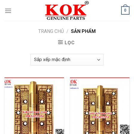
Skip
0
to
content
TRANG CHỦ
/
SẢN PHẨM
LỌC