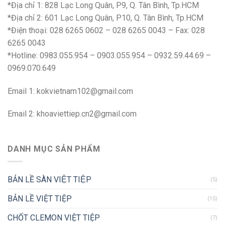
*Địa chỉ 1: 828 Lạc Long Quân, P9, Q. Tân Bình, Tp.HCM
*Địa chỉ 2: 601 Lạc Long Quân, P10, Q. Tân Bình, Tp.HCM
*Điện thoại: 028 6265 0602 – 028 6265 0043 – Fax: 028
6265 0043
*Hotline: 0983.055.954 – 0903.055.954 – 0932.59.44.69 –
0969.070.649
Email 1:
kokvietnam102@gmail.com
Email 2:
khoaviettiep.cn2@gmail.com
DANH MỤC SẢN PHẨM
BẢN LỀ SÀN VIỆT TIỆP
(5)
BẢN LỀ VIỆT TIỆP
(15)
CHỐT CLEMON VIỆT TIỆP
(7)