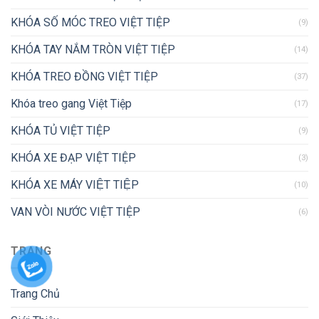
KHÓA SỐ MÓC TREO VIỆT TIỆP
(9)
KHÓA TAY NẮM TRÒN VIỆT TIỆP
(14)
KHÓA TREO ĐỒNG VIỆT TIỆP
(37)
Khóa treo gang Việt Tiệp
(17)
KHÓA TỦ VIỆT TIỆP
(9)
KHÓA XE ĐẠP VIỆT TIỆP
(3)
KHÓA XE MÁY VIỆT TIỆP
(10)
VAN VÒI NƯỚC VIỆT TIỆP
(6)
TRANG
Trang Chủ