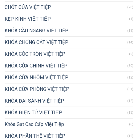
CHỐT CỬA VIỆT TIỆP
(20)
KẸP KÍNH VIỆT TIỆP
(1)
KHÓA CẦU NGANG VIỆT TIỆP
(11)
KHÓA CHỐNG CẮT VIỆT TIỆP
(14)
KHÓA CÓC TRÒN VIỆT TIỆP
(2)
KHÓA CỬA CHÍNH VIỆT TIỆP
(60)
KHÓA CỬA NHÔM VIỆT TIỆP
(12)
KHÓA CỬA PHÒNG VIỆT TIỆP
(51)
KHÓA ĐẠI SẢNH VIỆT TIỆP
(12)
KHÓA ĐIỆN TỬ VIỆT TIỆP
(13)
Khóa Gạt Cao Cấp Việt Tiệp
(6)
KHÓA PHÂN THỂ VIỆT TIỆP
(12)