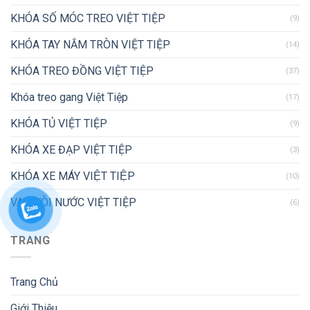
KHÓA SỐ MÓC TREO VIỆT TIỆP
(9)
KHÓA TAY NẮM TRÒN VIỆT TIỆP
(14)
KHÓA TREO ĐỒNG VIỆT TIỆP
(37)
Khóa treo gang Việt Tiệp
(17)
KHÓA TỦ VIỆT TIỆP
(9)
KHÓA XE ĐẠP VIỆT TIỆP
(3)
KHÓA XE MÁY VIỆT TIỆP
(10)
VAN VÒI NƯỚC VIỆT TIỆP
(6)
TRANG
Trang Chủ
Giới Thiệu