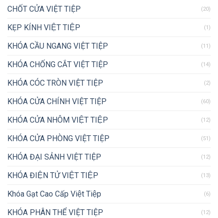
CHỐT CỬA VIỆT TIỆP
(20)
KẸP KÍNH VIỆT TIỆP
(1)
KHÓA CẦU NGANG VIỆT TIỆP
(11)
KHÓA CHỐNG CẮT VIỆT TIỆP
(14)
KHÓA CÓC TRÒN VIỆT TIỆP
(2)
KHÓA CỬA CHÍNH VIỆT TIỆP
(60)
KHÓA CỬA NHÔM VIỆT TIỆP
(12)
KHÓA CỬA PHÒNG VIỆT TIỆP
(51)
KHÓA ĐẠI SẢNH VIỆT TIỆP
(12)
KHÓA ĐIỆN TỬ VIỆT TIỆP
(13)
Khóa Gạt Cao Cấp Việt Tiệp
(6)
KHÓA PHÂN THỂ VIỆT TIỆP
(12)