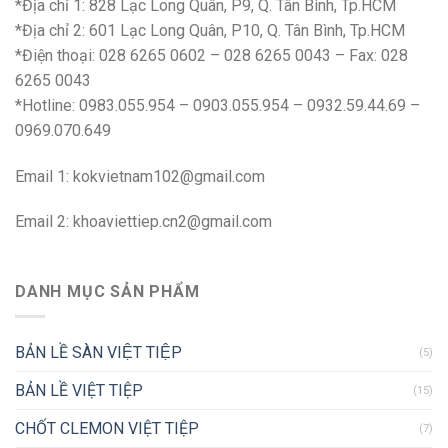
*Địa chỉ 1: 828 Lạc Long Quân, P9, Q. Tân Bình, Tp.HCM
*Địa chỉ 2: 601 Lạc Long Quân, P10, Q. Tân Bình, Tp.HCM
*Điện thoại: 028 6265 0602 – 028 6265 0043 – Fax: 028
6265 0043
*Hotline: 0983.055.954 – 0903.055.954 – 0932.59.44.69 –
0969.070.649
Email 1:
kokvietnam102@gmail.com
Email 2:
khoaviettiep.cn2@gmail.com
DANH MỤC SẢN PHẨM
BẢN LỀ SÀN VIỆT TIỆP
(5)
BẢN LỀ VIỆT TIỆP
(15)
CHỐT CLEMON VIỆT TIỆP
(7)