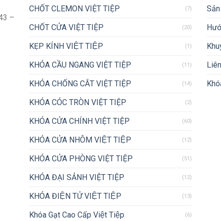
CHỐT CLEMON VIỆT TIỆP
Sản
(7)
43 –
CHỐT CỬA VIỆT TIỆP
Hướ
(20)
KẸP KÍNH VIỆT TIỆP
Khu
(1)
KHÓA CẦU NGANG VIỆT TIỆP
Liên
(11)
KHÓA CHỐNG CẮT VIỆT TIỆP
Khóa
(14)
KHÓA CÓC TRÒN VIỆT TIỆP
(2)
KHÓA CỬA CHÍNH VIỆT TIỆP
(60)
KHÓA CỬA NHÔM VIỆT TIỆP
(12)
KHÓA CỬA PHÒNG VIỆT TIỆP
(51)
KHÓA ĐẠI SẢNH VIỆT TIỆP
(12)
KHÓA ĐIỆN TỬ VIỆT TIỆP
(13)
Khóa Gạt Cao Cấp Việt Tiệp
(6)