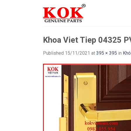
Skip
to
content
Khoa Viet Tiep 04325 
Published
15/11/2021
at
395 × 395
in
Khó