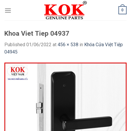
Skip
0
to
content
Khoa Viet Tiep 04937
Published
01/06/2022
at
456 × 538
in
Khóa Cửa Việt Tiệp
04945