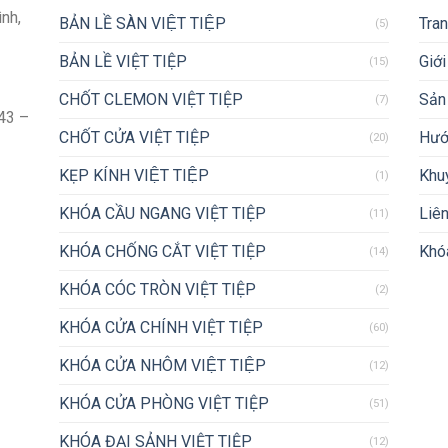
ình,
BẢN LỀ SÀN VIỆT TIỆP
Tra
(5)
BẢN LỀ VIỆT TIỆP
Giới
(15)
CHỐT CLEMON VIỆT TIỆP
Sản
(7)
43 –
CHỐT CỬA VIỆT TIỆP
Hướ
(20)
KẸP KÍNH VIỆT TIỆP
Khu
(1)
KHÓA CẦU NGANG VIỆT TIỆP
Liên
(11)
KHÓA CHỐNG CẮT VIỆT TIỆP
Khóa
(14)
KHÓA CÓC TRÒN VIỆT TIỆP
(2)
KHÓA CỬA CHÍNH VIỆT TIỆP
(60)
KHÓA CỬA NHÔM VIỆT TIỆP
(12)
KHÓA CỬA PHÒNG VIỆT TIỆP
(51)
KHÓA ĐẠI SẢNH VIỆT TIỆP
(12)