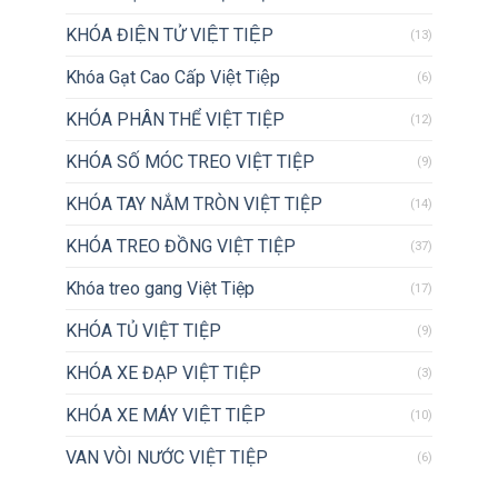
KHÓA ĐIỆN TỬ VIỆT TIỆP
(13)
Khóa Gạt Cao Cấp Việt Tiệp
(6)
KHÓA PHÂN THỂ VIỆT TIỆP
(12)
KHÓA SỐ MÓC TREO VIỆT TIỆP
(9)
KHÓA TAY NẮM TRÒN VIỆT TIỆP
(14)
KHÓA TREO ĐỒNG VIỆT TIỆP
(37)
Khóa treo gang Việt Tiệp
(17)
KHÓA TỦ VIỆT TIỆP
(9)
KHÓA XE ĐẠP VIỆT TIỆP
(3)
KHÓA XE MÁY VIỆT TIỆP
(10)
VAN VÒI NƯỚC VIỆT TIỆP
(6)