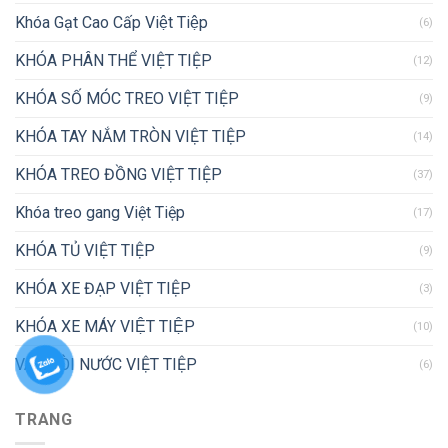
Khóa Gạt Cao Cấp Việt Tiệp
(6)
KHÓA PHÂN THỂ VIỆT TIỆP
(12)
KHÓA SỐ MÓC TREO VIỆT TIỆP
(9)
KHÓA TAY NẮM TRÒN VIỆT TIỆP
(14)
KHÓA TREO ĐỒNG VIỆT TIỆP
(37)
Khóa treo gang Việt Tiệp
(17)
KHÓA TỦ VIỆT TIỆP
(9)
KHÓA XE ĐẠP VIỆT TIỆP
(3)
KHÓA XE MÁY VIỆT TIỆP
(10)
VAN VÒI NƯỚC VIỆT TIỆP
(6)
TRANG