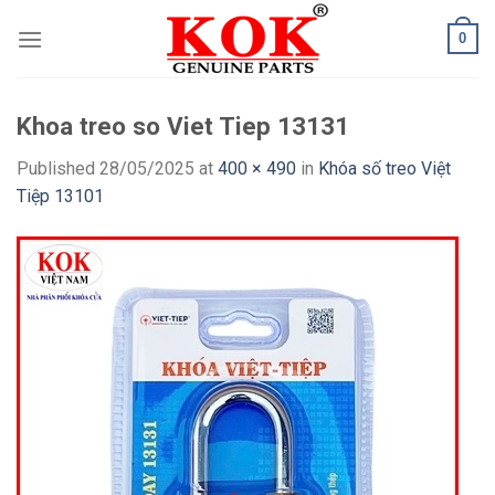
Skip
0
to
content
Khoa treo so Viet Tiep 13131
Published
28/05/2025
at
400 × 490
in
Khóa số treo Việt
Tiệp 13101