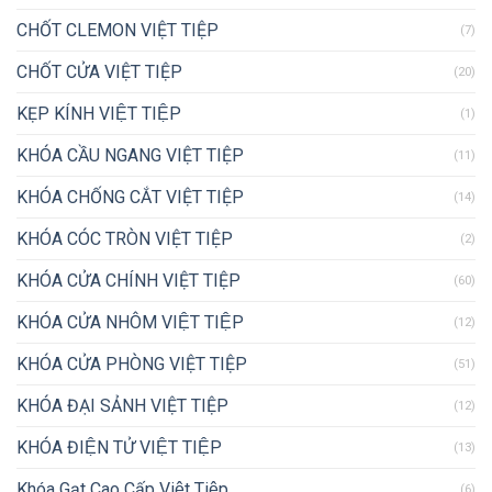
CHỐT CLEMON VIỆT TIỆP
(7)
CHỐT CỬA VIỆT TIỆP
(20)
KẸP KÍNH VIỆT TIỆP
(1)
KHÓA CẦU NGANG VIỆT TIỆP
(11)
KHÓA CHỐNG CẮT VIỆT TIỆP
(14)
KHÓA CÓC TRÒN VIỆT TIỆP
(2)
KHÓA CỬA CHÍNH VIỆT TIỆP
(60)
KHÓA CỬA NHÔM VIỆT TIỆP
(12)
KHÓA CỬA PHÒNG VIỆT TIỆP
(51)
KHÓA ĐẠI SẢNH VIỆT TIỆP
(12)
KHÓA ĐIỆN TỬ VIỆT TIỆP
(13)
Khóa Gạt Cao Cấp Việt Tiệp
(6)