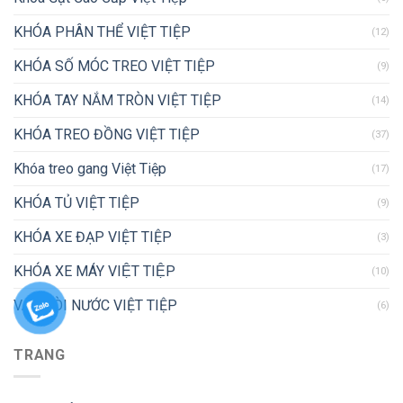
KHÓA PHÂN THỂ VIỆT TIỆP
(12)
KHÓA SỐ MÓC TREO VIỆT TIỆP
(9)
KHÓA TAY NẮM TRÒN VIỆT TIỆP
(14)
KHÓA TREO ĐỒNG VIỆT TIỆP
(37)
Khóa treo gang Việt Tiệp
(17)
KHÓA TỦ VIỆT TIỆP
(9)
KHÓA XE ĐẠP VIỆT TIỆP
(3)
KHÓA XE MÁY VIỆT TIỆP
(10)
VAN VÒI NƯỚC VIỆT TIỆP
(6)
TRANG