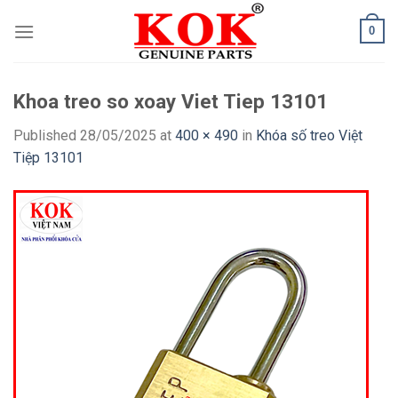
Skip
0
to
content
Khoa treo so xoay Viet Tiep 13101
Published
28/05/2025
at
400 × 490
in
Khóa số treo Việt
Tiệp 13101