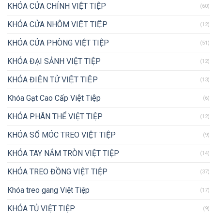
KHÓA CỬA CHÍNH VIỆT TIỆP
(60)
KHÓA CỬA NHÔM VIỆT TIỆP
(12)
KHÓA CỬA PHÒNG VIỆT TIỆP
(51)
KHÓA ĐẠI SẢNH VIỆT TIỆP
(12)
KHÓA ĐIỆN TỬ VIỆT TIỆP
(13)
Khóa Gạt Cao Cấp Việt Tiệp
(6)
KHÓA PHÂN THỂ VIỆT TIỆP
(12)
KHÓA SỐ MÓC TREO VIỆT TIỆP
(9)
KHÓA TAY NẮM TRÒN VIỆT TIỆP
(14)
KHÓA TREO ĐỒNG VIỆT TIỆP
(37)
Khóa treo gang Việt Tiệp
(17)
KHÓA TỦ VIỆT TIỆP
(9)