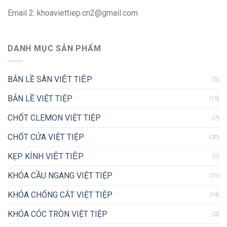
Email 2:
khoaviettiep.cn2@gmail.com
DANH MỤC SẢN PHẨM
BẢN LỀ SÀN VIỆT TIỆP
(5)
BẢN LỀ VIỆT TIỆP
(15)
CHỐT CLEMON VIỆT TIỆP
(7)
CHỐT CỬA VIỆT TIỆP
(20)
KẸP KÍNH VIỆT TIỆP
(1)
KHÓA CẦU NGANG VIỆT TIỆP
(11)
KHÓA CHỐNG CẮT VIỆT TIỆP
(14)
KHÓA CÓC TRÒN VIỆT TIỆP
(2)