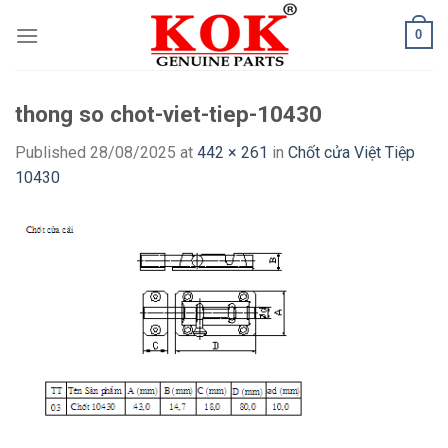
Skip
0
to
content
thong so chot-viet-tiep-10430
Published
28/08/2025
at
442 × 261
in
Chốt cửa Việt Tiệp
10430