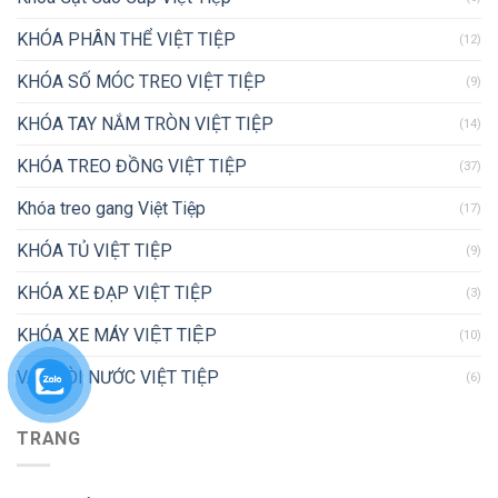
KHÓA PHÂN THỂ VIỆT TIỆP
(12)
KHÓA SỐ MÓC TREO VIỆT TIỆP
(9)
KHÓA TAY NẮM TRÒN VIỆT TIỆP
(14)
KHÓA TREO ĐỒNG VIỆT TIỆP
(37)
Khóa treo gang Việt Tiệp
(17)
KHÓA TỦ VIỆT TIỆP
(9)
KHÓA XE ĐẠP VIỆT TIỆP
(3)
KHÓA XE MÁY VIỆT TIỆP
(10)
VAN VÒI NƯỚC VIỆT TIỆP
(6)
TRANG