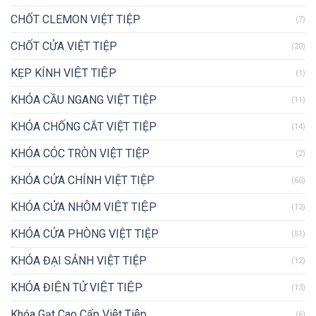
CHỐT CLEMON VIỆT TIỆP
(7)
CHỐT CỬA VIỆT TIỆP
(20)
KẸP KÍNH VIỆT TIỆP
(1)
KHÓA CẦU NGANG VIỆT TIỆP
(11)
KHÓA CHỐNG CẮT VIỆT TIỆP
(14)
KHÓA CÓC TRÒN VIỆT TIỆP
(2)
KHÓA CỬA CHÍNH VIỆT TIỆP
(60)
KHÓA CỬA NHÔM VIỆT TIỆP
(12)
KHÓA CỬA PHÒNG VIỆT TIỆP
(51)
KHÓA ĐẠI SẢNH VIỆT TIỆP
(12)
KHÓA ĐIỆN TỬ VIỆT TIỆP
(13)
Khóa Gạt Cao Cấp Việt Tiệp
(6)