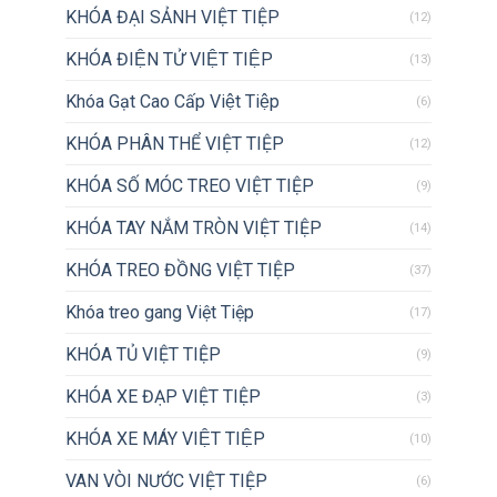
KHÓA ĐẠI SẢNH VIỆT TIỆP
(12)
KHÓA ĐIỆN TỬ VIỆT TIỆP
(13)
Khóa Gạt Cao Cấp Việt Tiệp
(6)
KHÓA PHÂN THỂ VIỆT TIỆP
(12)
KHÓA SỐ MÓC TREO VIỆT TIỆP
(9)
KHÓA TAY NẮM TRÒN VIỆT TIỆP
(14)
KHÓA TREO ĐỒNG VIỆT TIỆP
(37)
Khóa treo gang Việt Tiệp
(17)
KHÓA TỦ VIỆT TIỆP
(9)
KHÓA XE ĐẠP VIỆT TIỆP
(3)
KHÓA XE MÁY VIỆT TIỆP
(10)
VAN VÒI NƯỚC VIỆT TIỆP
(6)