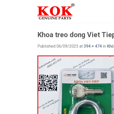
Skip
to
content
Khoa treo dong Viet Ti
Published
06/09/2025
at
394 × 474
in
Khó