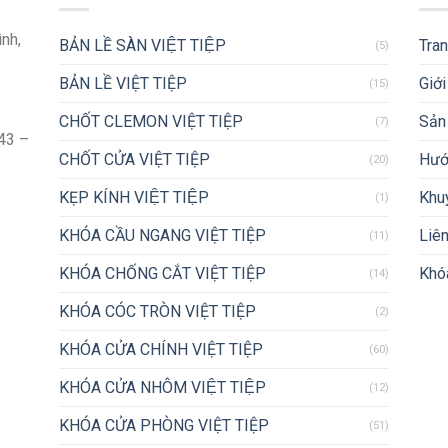
ình,
BẢN LỀ SÀN VIỆT TIỆP
Tra
(5)
BẢN LỀ VIỆT TIỆP
Giới
(15)
CHỐT CLEMON VIỆT TIỆP
Sản
(7)
43 –
CHỐT CỬA VIỆT TIỆP
Hướ
(20)
KẸP KÍNH VIỆT TIỆP
Khu
(1)
KHÓA CẦU NGANG VIỆT TIỆP
Liên
(11)
KHÓA CHỐNG CẮT VIỆT TIỆP
Khóa
(14)
KHÓA CÓC TRÒN VIỆT TIỆP
(2)
KHÓA CỬA CHÍNH VIỆT TIỆP
(60)
KHÓA CỬA NHÔM VIỆT TIỆP
(12)
KHÓA CỬA PHÒNG VIỆT TIỆP
(51)