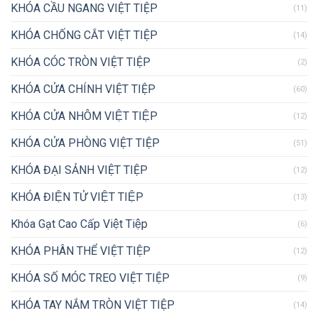
KHÓA CẦU NGANG VIỆT TIỆP
(11)
KHÓA CHỐNG CẮT VIỆT TIỆP
(14)
KHÓA CÓC TRÒN VIỆT TIỆP
(2)
KHÓA CỬA CHÍNH VIỆT TIỆP
(60)
KHÓA CỬA NHÔM VIỆT TIỆP
(12)
KHÓA CỬA PHÒNG VIỆT TIỆP
(51)
KHÓA ĐẠI SẢNH VIỆT TIỆP
(12)
KHÓA ĐIỆN TỬ VIỆT TIỆP
(13)
Khóa Gạt Cao Cấp Việt Tiệp
(6)
KHÓA PHÂN THỂ VIỆT TIỆP
(12)
KHÓA SỐ MÓC TREO VIỆT TIỆP
(9)
KHÓA TAY NẮM TRÒN VIỆT TIỆP
(14)