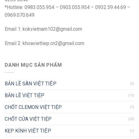
*Hotline: 0983.055.954 – 0903.055.954 – 0932.59.44.69 –
0969.070.649
Email 1:
kokvietnam102@gmail.com
Email 2:
khoaviettiep.cn2@gmail.com
DANH MỤC SẢN PHẨM
BẢN LỀ SÀN VIỆT TIỆP
(5)
BẢN LỀ VIỆT TIỆP
(15)
CHỐT CLEMON VIỆT TIỆP
(7)
CHỐT CỬA VIỆT TIỆP
(20)
KẸP KÍNH VIỆT TIỆP
(1)