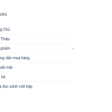
8.525.000 ₫.
2.520.000 ₫.
ANG
ng Chủ
 Thiệu
 phẩm
ng dẫn mua hàng
yến mãi
 hệ
 đại sảnh việt tiệp