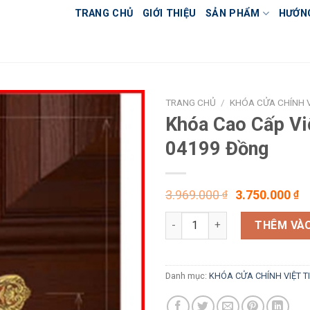
TRANG CHỦ
GIỚI THIỆU
SẢN PHẨM
HƯỚN
TRANG CHỦ
/
KHÓA CỬA CHÍNH V
Khóa Cao Cấp Viê
04199 Đồng
Giá
G
3.969.000
3.750.000
₫
₫
gốc
h
Khóa Cao Cấp Việt Tiệp 0419
là:
t
THÊM VÀO
3.969.000
l
3
Danh mục:
KHÓA CỬA CHÍNH VIỆT T