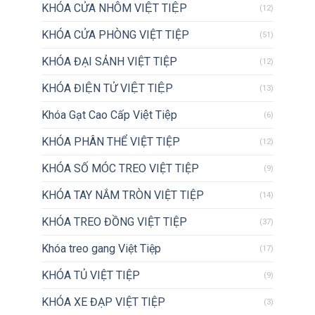
KHÓA CỬA NHÔM VIỆT TIỆP
(12)
KHÓA CỬA PHÒNG VIỆT TIỆP
(51)
KHÓA ĐẠI SẢNH VIỆT TIỆP
(12)
KHÓA ĐIỆN TỬ VIỆT TIỆP
(13)
Khóa Gạt Cao Cấp Việt Tiệp
(6)
KHÓA PHÂN THỂ VIỆT TIỆP
(12)
KHÓA SỐ MÓC TREO VIỆT TIỆP
(9)
KHÓA TAY NẮM TRÒN VIỆT TIỆP
(14)
KHÓA TREO ĐỒNG VIỆT TIỆP
(37)
Khóa treo gang Việt Tiệp
(17)
KHÓA TỦ VIỆT TIỆP
(9)
KHÓA XE ĐẠP VIỆT TIỆP
(3)