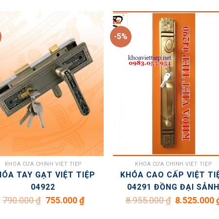
-5%
KHÓA CỬA CHÍNH VIỆT TIỆP
KHÓA CỬA CHÍNH VIỆT TIỆP
HÓA TAY GẠT VIỆT TIỆP
KHÓA CAO CẤP VIỆT TI
04922
04291 ĐỒNG ĐẠI SẢN
Giá
Giá
Giá
790.000
₫
755.000
₫
8.955.000
₫
8.525.000
gốc
hiện
gốc
là:
tại
là:
790.000 ₫.
là:
8.955.000 ₫.