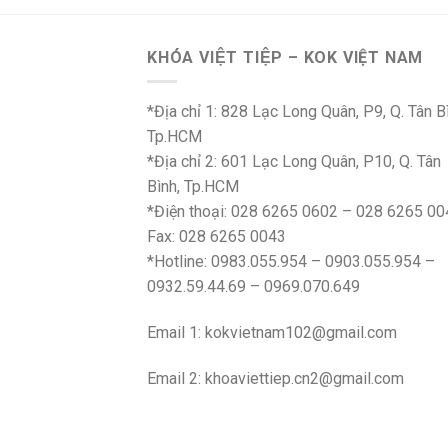
3.780.000 ₫.
8.525.000 ₫.
KHÓA VIỆT TIỆP – KOK VIỆT NAM
*Địa chỉ 1: 828 Lạc Long Quân, P9, Q. Tân B
Tp.HCM
*Địa chỉ 2: 601 Lạc Long Quân, P10, Q. Tân
Bình, Tp.HCM
*Điện thoại: 028 6265 0602 – 028 6265 00
Fax: 028 6265 0043
*Hotline: 0983.055.954 – 0903.055.954 –
0932.59.44.69 – 0969.070.649
Email 1:
kokvietnam102@gmail.com
Email 2:
khoaviettiep.cn2@gmail.com