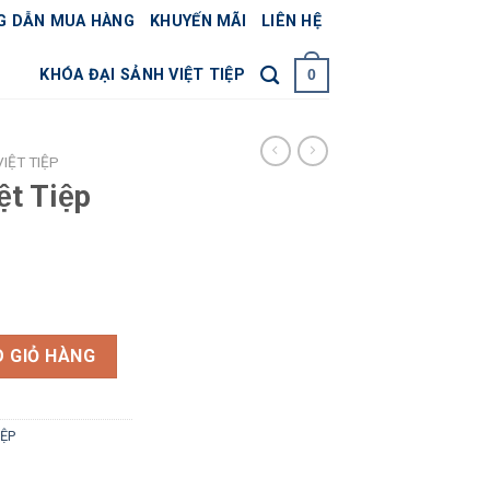
G DẪN MUA HÀNG
KHUYẾN MÃI
LIÊN HỆ
KHÓA ĐẠI SẢNH VIỆT TIỆP
0
IỆT TIỆP
̣t Tiệp
iá
iện
9 Đồng số lượng
ại
 GIỎ HÀNG
 ₫.
à:
.750.000 ₫.
IỆP