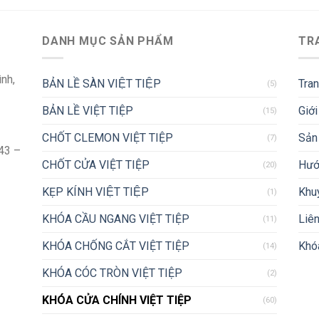
755.000 ₫.
DANH MỤC SẢN PHẨM
TR
ình,
BẢN LỀ SÀN VIỆT TIỆP
Tra
(5)
BẢN LỀ VIỆT TIỆP
Giới
(15)
CHỐT CLEMON VIỆT TIỆP
Sản
(7)
43 –
CHỐT CỬA VIỆT TIỆP
Hướ
(20)
KẸP KÍNH VIỆT TIỆP
Khu
(1)
KHÓA CẦU NGANG VIỆT TIỆP
Liên
(11)
KHÓA CHỐNG CẮT VIỆT TIỆP
Khóa
(14)
KHÓA CÓC TRÒN VIỆT TIỆP
(2)
KHÓA CỬA CHÍNH VIỆT TIỆP
(60)