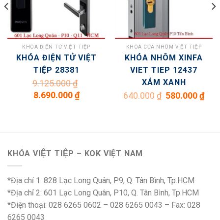
KHÓA ĐIỆN TỬ VIỆT TIỆP
KHÓA CỬA NHÔM VIỆT TIỆP
KHÓA ĐIỆN TỬ VIỆT
KHÓA NHÔM XINFA
TIỆP 28381
VIET TIEP 12437
XÁM XANH
9.125.000
₫
n
Giá
Giá
Giá
Giá
8.690.000
₫
640.000
₫
580.000
₫
gốc
hiện
gốc
hiện
là:
tại
là:
tại
.000 ₫.
9.125.000 ₫.
là:
640.000 ₫.
là:
8.690.000 ₫.
580.0
KHÓA VIỆT TIỆP – KOK VIỆT NAM
*Địa chỉ 1: 828 Lạc Long Quân, P9, Q. Tân Bình, Tp.HCM
*Địa chỉ 2: 601 Lạc Long Quân, P10, Q. Tân Bình, Tp.HCM
*Điện thoại: 028 6265 0602 – 028 6265 0043 – Fax: 028
6265 0043