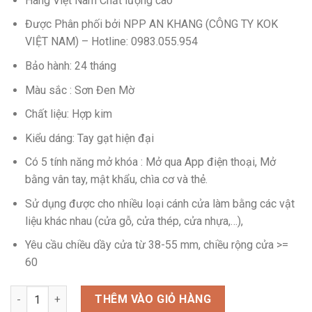
Hàng Việt Nam Chất lượng cao
4.999.999 ₫.
Được Phân phối bởi NPP AN KHANG (CÔNG TY KOK
VIỆT NAM) – Hotline: 0983.055.954
Bảo hành: 24 tháng
Màu sắc : Sơn Đen Mờ
Chất liệu: Hợp kim
Kiểu dáng: Tay gạt hiện đại
Có 5 tính năng mở khóa : Mở qua App điện thoại, Mở
bằng vân tay, mật khẩu, chìa cơ và thẻ.
Sử dụng được cho nhiều loại cánh cửa làm bằng các vật
liệu khác nhau (cửa gỗ, cửa thép, cửa nhựa,…),
Yêu cầu chiều dầy cửa từ 38-55 mm, chiều rộng cửa >=
60
Khóa Điện Tử Nhôm Xinfa Việt Tiệp LUVIT 28227 số lượng
THÊM VÀO GIỎ HÀNG