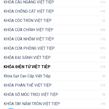
KHÓA CẦU NGANG VIỆT TIỆP
(11)
KHÓA CHỐNG CẮT VIỆT TIỆP
(14)
KHÓA CÓC TRÒN VIỆT TIỆP
(2)
KHÓA CỬA CHÍNH VIỆT TIỆP
(60)
KHÓA CỬA NHÔM VIỆT TIỆP
(12)
KHÓA CỬA PHÒNG VIỆT TIỆP
(51)
KHÓA ĐẠI SẢNH VIỆT TIỆP
(12)
KHÓA ĐIỆN TỬ VIỆT TIỆP
(13)
Khóa Gạt Cao Cấp Việt Tiệp
(6)
KHÓA PHÂN THỂ VIỆT TIỆP
(12)
KHÓA SỐ MÓC TREO VIỆT TIỆP
(9)
KHÓA TAY NẮM TRÒN VIỆT TIỆP
(14)