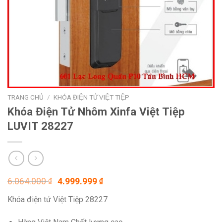
TRANG CHỦ
/
KHÓA ĐIỆN TỬ VIỆT TIỆP
Khóa Điện Tử Nhôm Xinfa Việt Tiệp
LUVIT 28227
Giá
Giá
6.064.000
4.999.999
₫
₫
gốc
hiện
Khóa điện tử Việt Tiệp 28227
là:
tại
6.064.000 ₫.
là: