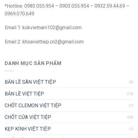
*Hotline: 0983.055.954 – 0903.055.954 – 0932.59.44.69 –
0969.070.649
Email 1:
kokvietnam102@gmail.com
Email 2:
khoaviettiep.cn2@gmail.com
DANH MỤC SẢN PHẨM
BẢN LỀ SÀN VIỆT TIỆP
(5)
BẢN LỀ VIỆT TIỆP
(15)
CHỐT CLEMON VIỆT TIỆP
(7)
CHỐT CỬA VIỆT TIỆP
(20)
KẸP KÍNH VIỆT TIỆP
(1)