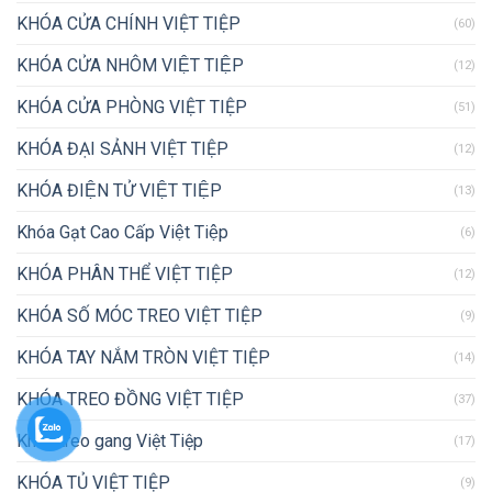
KHÓA CỬA CHÍNH VIỆT TIỆP
(60)
KHÓA CỬA NHÔM VIỆT TIỆP
(12)
KHÓA CỬA PHÒNG VIỆT TIỆP
(51)
KHÓA ĐẠI SẢNH VIỆT TIỆP
(12)
KHÓA ĐIỆN TỬ VIỆT TIỆP
(13)
Khóa Gạt Cao Cấp Việt Tiệp
(6)
KHÓA PHÂN THỂ VIỆT TIỆP
(12)
KHÓA SỐ MÓC TREO VIỆT TIỆP
(9)
KHÓA TAY NẮM TRÒN VIỆT TIỆP
(14)
KHÓA TREO ĐỒNG VIỆT TIỆP
(37)
Khóa treo gang Việt Tiệp
(17)
KHÓA TỦ VIỆT TIỆP
(9)