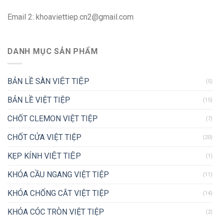
Email 2:
khoaviettiep.cn2@gmail.com
DANH MỤC SẢN PHẨM
BẢN LỀ SÀN VIỆT TIỆP
(5)
BẢN LỀ VIỆT TIỆP
(15)
CHỐT CLEMON VIỆT TIỆP
(7)
CHỐT CỬA VIỆT TIỆP
(20)
KẸP KÍNH VIỆT TIỆP
(1)
KHÓA CẦU NGANG VIỆT TIỆP
(11)
KHÓA CHỐNG CẮT VIỆT TIỆP
(14)
KHÓA CÓC TRÒN VIỆT TIỆP
(2)