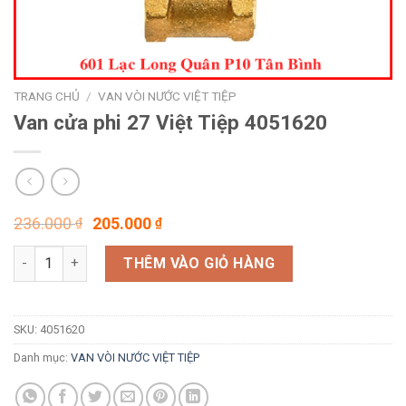
TRANG CHỦ
/
VAN VÒI NƯỚC VIỆT TIỆP
Van cửa phi 27 Việt Tiệp 4051620
Giá
Giá
236.000
205.000
₫
₫
gốc
hiện
Van cửa phi 27 Việt Tiệp 4051620 số lượng
là:
tại
THÊM VÀO GIỎ HÀNG
236.000 ₫.
là:
205.000 ₫.
SKU:
4051620
Danh mục:
VAN VÒI NƯỚC VIỆT TIỆP