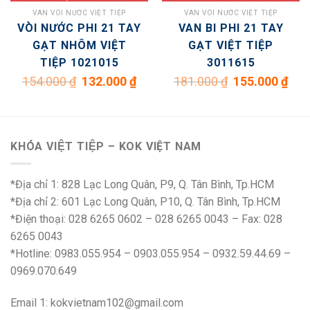
VAN VÒI NƯỚC VIỆT TIỆP
VAN VÒI NƯỚC VIỆT TIỆP
VÒI NƯỚC PHI 21 TAY
VAN BI PHI 21 TAY
GẠT NHÔM VIỆT
GẠT VIỆT TIỆP
TIỆP 1021015
3011615
Giá
Giá
Giá
Giá
154.000
₫
132.000
₫
181.000
₫
155.000
₫
n
gốc
hiện
gốc
hiện
là:
tại
là:
tại
154.000 ₫.
là:
181.000 ₫.
là:
.000 ₫.
132.000 ₫.
155.0
KHÓA VIỆT TIỆP – KOK VIỆT NAM
*Địa chỉ 1: 828 Lạc Long Quân, P9, Q. Tân Bình, Tp.HCM
*Địa chỉ 2: 601 Lạc Long Quân, P10, Q. Tân Bình, Tp.HCM
*Điện thoại: 028 6265 0602 – 028 6265 0043 – Fax: 028
6265 0043
*Hotline: 0983.055.954 – 0903.055.954 – 0932.59.44.69 –
0969.070.649
Email 1:
kokvietnam102@gmail.com