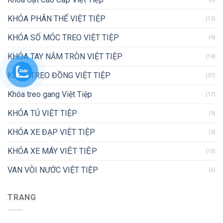
KHÓA PHÂN THỂ VIỆT TIỆP
(12)
KHÓA SỐ MÓC TREO VIỆT TIỆP
(9)
KHÓA TAY NẮM TRÒN VIỆT TIỆP
(14)
KHÓA TREO ĐỒNG VIỆT TIỆP
(37)
Khóa treo gang Việt Tiệp
(17)
KHÓA TỦ VIỆT TIỆP
(9)
KHÓA XE ĐẠP VIỆT TIỆP
(3)
KHÓA XE MÁY VIỆT TIỆP
(10)
VAN VÒI NƯỚC VIỆT TIỆP
(6)
TRANG