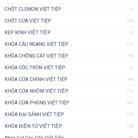
CHỐT CLEMON VIỆT TIỆP
(7)
CHỐT CỬA VIỆT TIỆP
(20)
KẸP KÍNH VIỆT TIỆP
(1)
KHÓA CẦU NGANG VIỆT TIỆP
(11)
KHÓA CHỐNG CẮT VIỆT TIỆP
(14)
KHÓA CÓC TRÒN VIỆT TIỆP
(2)
KHÓA CỬA CHÍNH VIỆT TIỆP
(60)
KHÓA CỬA NHÔM VIỆT TIỆP
(12)
KHÓA CỬA PHÒNG VIỆT TIỆP
(51)
KHÓA ĐẠI SẢNH VIỆT TIỆP
(12)
KHÓA ĐIỆN TỬ VIỆT TIỆP
(13)
Khóa Gạt Cao Cấp Việt Tiệp
(6)