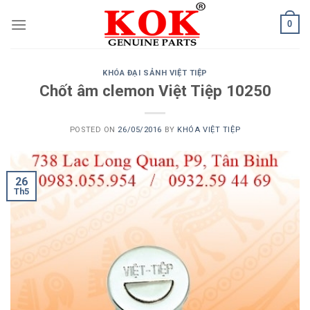
Skip
0
to
content
KHÓA ĐẠI SẢNH VIỆT TIỆP
Chốt âm clemon Việt Tiệp 10250
POSTED ON
26/05/2016
BY
KHÓA VIỆT TIỆP
26
Th5