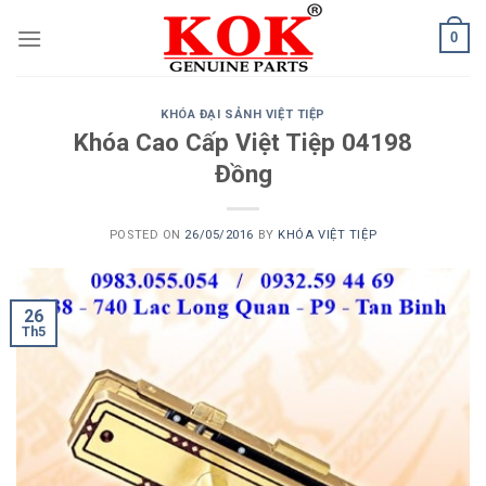
Skip
0
to
content
KHÓA ĐẠI SẢNH VIỆT TIỆP
Khóa Cao Cấp Việt Tiệp 04198
Đồng
POSTED ON
26/05/2016
BY
KHÓA VIỆT TIỆP
26
Th5