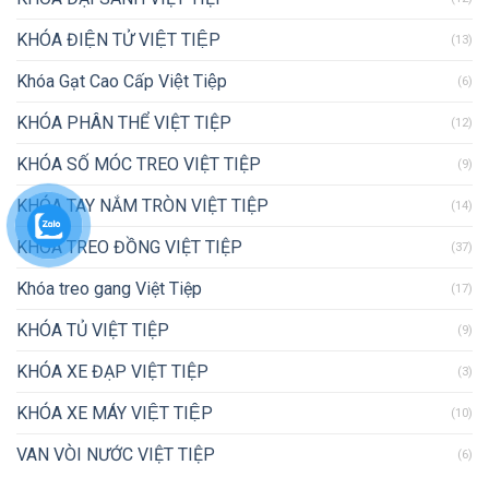
KHÓA ĐIỆN TỬ VIỆT TIỆP
(13)
Khóa Gạt Cao Cấp Việt Tiệp
(6)
KHÓA PHÂN THỂ VIỆT TIỆP
(12)
KHÓA SỐ MÓC TREO VIỆT TIỆP
(9)
KHÓA TAY NẮM TRÒN VIỆT TIỆP
(14)
KHÓA TREO ĐỒNG VIỆT TIỆP
(37)
Khóa treo gang Việt Tiệp
(17)
KHÓA TỦ VIỆT TIỆP
(9)
KHÓA XE ĐẠP VIỆT TIỆP
(3)
KHÓA XE MÁY VIỆT TIỆP
(10)
VAN VÒI NƯỚC VIỆT TIỆP
(6)