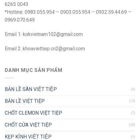
6265 0043
*Hotline: 0983.055.954 – 0903.055.954 – 0932.59.44.69 –
0969.070.649
Email 1:
kokvietnam102@gmail.com
Email 2:
khoaviettiep.cn2@gmail.com
DANH MỤC SẢN PHẨM
BẢN LỀ SÀN VIỆT TIỆP
(5)
BẢN LỀ VIỆT TIỆP
(15)
CHỐT CLEMON VIỆT TIỆP
(7)
CHỐT CỬA VIỆT TIỆP
(20)
KẸP KÍNH VIỆT TIỆP
(1)