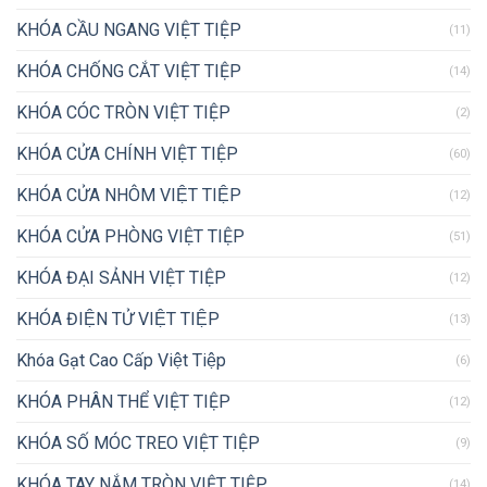
KHÓA CẦU NGANG VIỆT TIỆP
(11)
KHÓA CHỐNG CẮT VIỆT TIỆP
(14)
KHÓA CÓC TRÒN VIỆT TIỆP
(2)
KHÓA CỬA CHÍNH VIỆT TIỆP
(60)
KHÓA CỬA NHÔM VIỆT TIỆP
(12)
KHÓA CỬA PHÒNG VIỆT TIỆP
(51)
KHÓA ĐẠI SẢNH VIỆT TIỆP
(12)
KHÓA ĐIỆN TỬ VIỆT TIỆP
(13)
Khóa Gạt Cao Cấp Việt Tiệp
(6)
KHÓA PHÂN THỂ VIỆT TIỆP
(12)
KHÓA SỐ MÓC TREO VIỆT TIỆP
(9)
KHÓA TAY NẮM TRÒN VIỆT TIỆP
(14)