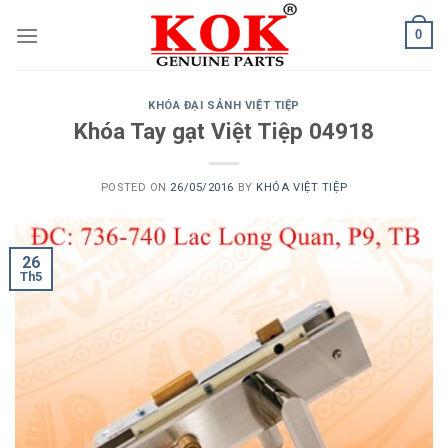
Skip
0
to
content
KHÓA ĐẠI SẢNH VIỆT TIỆP
Khóa Tay gạt Việt Tiệp 04918
POSTED ON
26/05/2016
BY
KHÓA VIỆT TIỆP
26
Th5