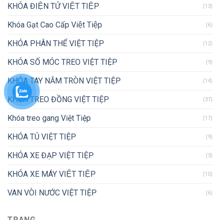
KHÓA ĐIỆN TỬ VIỆT TIỆP
(13)
Khóa Gạt Cao Cấp Việt Tiệp
(6)
KHÓA PHÂN THỂ VIỆT TIỆP
(12)
KHÓA SỐ MÓC TREO VIỆT TIỆP
(9)
KHÓA TAY NẮM TRÒN VIỆT TIỆP
(14)
KHÓA TREO ĐỒNG VIỆT TIỆP
(37)
Khóa treo gang Việt Tiệp
(17)
KHÓA TỦ VIỆT TIỆP
(9)
KHÓA XE ĐẠP VIỆT TIỆP
(3)
KHÓA XE MÁY VIỆT TIỆP
(10)
VAN VÒI NƯỚC VIỆT TIỆP
(6)
TRANG