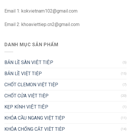
Email 1:
kokvietnam102@gmail.com
Email 2:
khoaviettiep.cn2@gmail.com
DANH MỤC SẢN PHẨM
BẢN LỀ SÀN VIỆT TIỆP
(5)
BẢN LỀ VIỆT TIỆP
(15)
CHỐT CLEMON VIỆT TIỆP
(7)
CHỐT CỬA VIỆT TIỆP
(20)
KẸP KÍNH VIỆT TIỆP
(1)
KHÓA CẦU NGANG VIỆT TIỆP
(11)
KHÓA CHỐNG CẮT VIỆT TIỆP
(14)