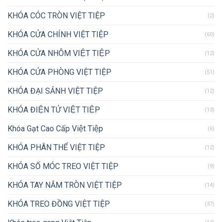
KHÓA CÓC TRÒN VIỆT TIỆP
(2)
KHÓA CỬA CHÍNH VIỆT TIỆP
(60)
KHÓA CỬA NHÔM VIỆT TIỆP
(12)
KHÓA CỬA PHÒNG VIỆT TIỆP
(51)
KHÓA ĐẠI SẢNH VIỆT TIỆP
(12)
KHÓA ĐIỆN TỬ VIỆT TIỆP
(13)
Khóa Gạt Cao Cấp Việt Tiệp
(6)
KHÓA PHÂN THỂ VIỆT TIỆP
(12)
KHÓA SỐ MÓC TREO VIỆT TIỆP
(9)
KHÓA TAY NẮM TRÒN VIỆT TIỆP
(14)
KHÓA TREO ĐỒNG VIỆT TIỆP
(37)