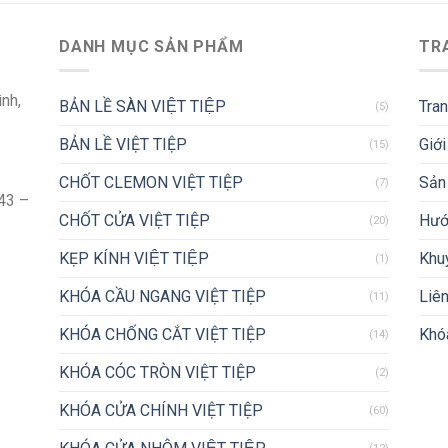
DANH MỤC SẢN PHẨM
TR
ình,
BẢN LỀ SÀN VIỆT TIỆP
Tra
(5)
BẢN LỀ VIỆT TIỆP
Giới
(15)
CHỐT CLEMON VIỆT TIỆP
Sản
(7)
43 –
CHỐT CỬA VIỆT TIỆP
Hướ
(20)
KẸP KÍNH VIỆT TIỆP
Khu
(1)
KHÓA CẦU NGANG VIỆT TIỆP
Liên
(11)
KHÓA CHỐNG CẮT VIỆT TIỆP
Khóa
(14)
KHÓA CÓC TRÒN VIỆT TIỆP
(2)
KHÓA CỬA CHÍNH VIỆT TIỆP
(60)