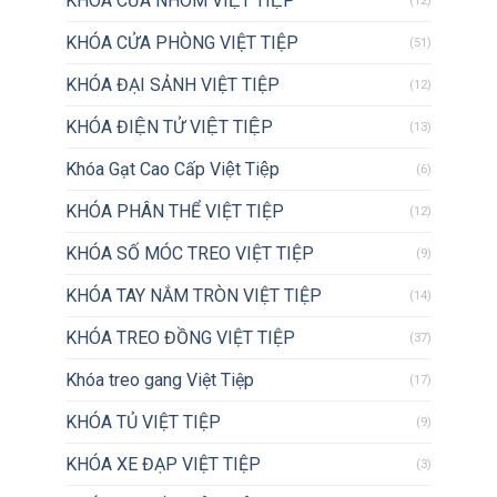
KHÓA CỬA NHÔM VIỆT TIỆP
(12)
KHÓA CỬA PHÒNG VIỆT TIỆP
(51)
KHÓA ĐẠI SẢNH VIỆT TIỆP
(12)
KHÓA ĐIỆN TỬ VIỆT TIỆP
(13)
Khóa Gạt Cao Cấp Việt Tiệp
(6)
KHÓA PHÂN THỂ VIỆT TIỆP
(12)
KHÓA SỐ MÓC TREO VIỆT TIỆP
(9)
KHÓA TAY NẮM TRÒN VIỆT TIỆP
(14)
KHÓA TREO ĐỒNG VIỆT TIỆP
(37)
Khóa treo gang Việt Tiệp
(17)
KHÓA TỦ VIỆT TIỆP
(9)
KHÓA XE ĐẠP VIỆT TIỆP
(3)