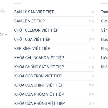
ình,
BẢN LỀ SÀN VIỆT TIỆP
Tra
(5)
BẢN LỀ VIỆT TIỆP
Giới
(15)
CHỐT CLEMON VIỆT TIỆP
Sản
(7)
43 –
CHỐT CỬA VIỆT TIỆP
Hướ
(20)
KẸP KÍNH VIỆT TIỆP
Khu
(1)
KHÓA CẦU NGANG VIỆT TIỆP
Liên
(11)
KHÓA CHỐNG CẮT VIỆT TIỆP
Khóa
(14)
KHÓA CÓC TRÒN VIỆT TIỆP
(2)
KHÓA CỬA CHÍNH VIỆT TIỆP
(60)
KHÓA CỬA NHÔM VIỆT TIỆP
(12)
KHÓA CỬA PHÒNG VIỆT TIỆP
(51)