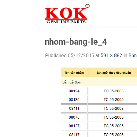
Skip
to
content
nhom-bang-le_4
Published
05/12/2015
at
591 × 882
in
Bản