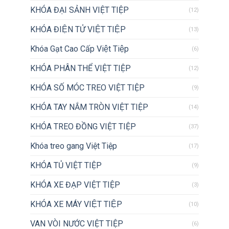
KHÓA ĐẠI SẢNH VIỆT TIỆP
(12)
KHÓA ĐIỆN TỬ VIỆT TIỆP
(13)
Khóa Gạt Cao Cấp Việt Tiệp
(6)
KHÓA PHÂN THỂ VIỆT TIỆP
(12)
KHÓA SỐ MÓC TREO VIỆT TIỆP
(9)
KHÓA TAY NẮM TRÒN VIỆT TIỆP
(14)
KHÓA TREO ĐỒNG VIỆT TIỆP
(37)
Khóa treo gang Việt Tiệp
(17)
KHÓA TỦ VIỆT TIỆP
(9)
KHÓA XE ĐẠP VIỆT TIỆP
(3)
KHÓA XE MÁY VIỆT TIỆP
(10)
VAN VÒI NƯỚC VIỆT TIỆP
(6)