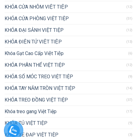
KHÓA CỬA NHÔM VIỆT TIỆP
(12)
KHÓA CỬA PHÒNG VIỆT TIỆP
(51)
KHÓA ĐẠI SẢNH VIỆT TIỆP
(12)
KHÓA ĐIỆN TỬ VIỆT TIỆP
(13)
Khóa Gạt Cao Cấp Việt Tiệp
(6)
KHÓA PHÂN THỂ VIỆT TIỆP
(12)
KHÓA SỐ MÓC TREO VIỆT TIỆP
(9)
KHÓA TAY NẮM TRÒN VIỆT TIỆP
(14)
KHÓA TREO ĐỒNG VIỆT TIỆP
(37)
Khóa treo gang Việt Tiệp
(17)
KHÓA TỦ VIỆT TIỆP
(9)
KHÓA XE ĐẠP VIỆT TIỆP
(3)