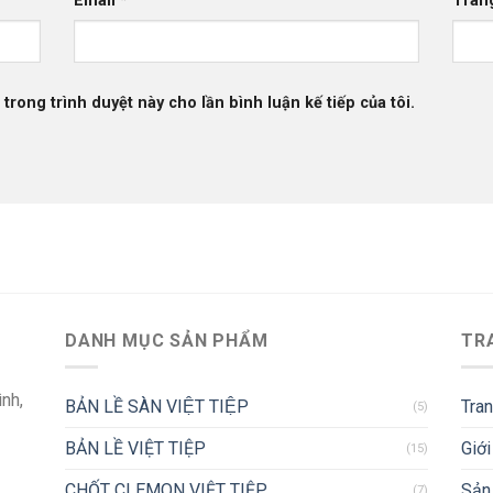
Email
*
Tran
 trong trình duyệt này cho lần bình luận kế tiếp của tôi.
DANH MỤC SẢN PHẨM
TR
ình,
BẢN LỀ SÀN VIỆT TIỆP
Tra
(5)
BẢN LỀ VIỆT TIỆP
Giới
(15)
CHỐT CLEMON VIỆT TIỆP
Sản
(7)