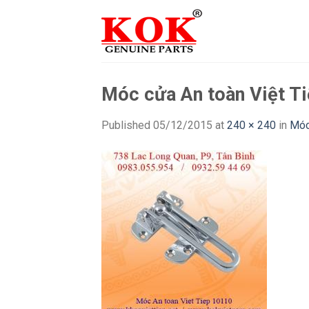
Skip
to
content
Móc cửa An toàn Việt T
Published
05/12/2015
at
240 × 240
in
Móc