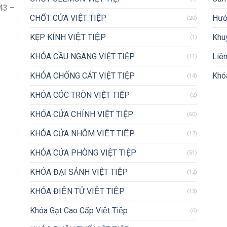
43 –
CHỐT CỬA VIỆT TIỆP
Hướ
(20)
KẸP KÍNH VIỆT TIỆP
Khu
(1)
KHÓA CẦU NGANG VIỆT TIỆP
Liên
(11)
KHÓA CHỐNG CẮT VIỆT TIỆP
Khóa
(14)
KHÓA CÓC TRÒN VIỆT TIỆP
(2)
KHÓA CỬA CHÍNH VIỆT TIỆP
(60)
KHÓA CỬA NHÔM VIỆT TIỆP
(12)
KHÓA CỬA PHÒNG VIỆT TIỆP
(51)
KHÓA ĐẠI SẢNH VIỆT TIỆP
(12)
KHÓA ĐIỆN TỬ VIỆT TIỆP
(13)
Khóa Gạt Cao Cấp Việt Tiệp
(6)