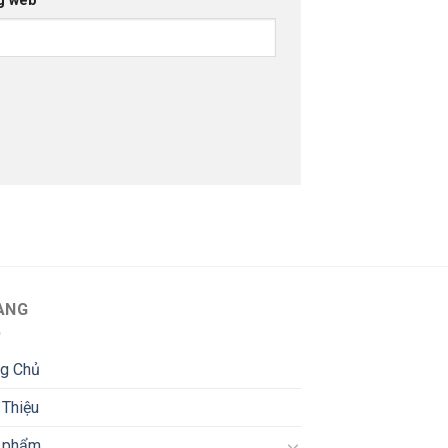
g web
ANG
ng Chủ
 Thiệu
 phẩm