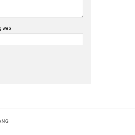
g web
ANG