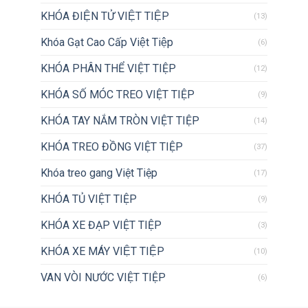
KHÓA ĐIỆN TỬ VIỆT TIỆP
(13)
Khóa Gạt Cao Cấp Việt Tiệp
(6)
KHÓA PHÂN THỂ VIỆT TIỆP
(12)
KHÓA SỐ MÓC TREO VIỆT TIỆP
(9)
KHÓA TAY NẮM TRÒN VIỆT TIỆP
(14)
KHÓA TREO ĐỒNG VIỆT TIỆP
(37)
Khóa treo gang Việt Tiệp
(17)
KHÓA TỦ VIỆT TIỆP
(9)
KHÓA XE ĐẠP VIỆT TIỆP
(3)
KHÓA XE MÁY VIỆT TIỆP
(10)
VAN VÒI NƯỚC VIỆT TIỆP
(6)