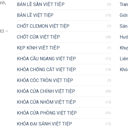
ình,
BẢN LỀ SÀN VIỆT TIỆP
Tra
(5)
BẢN LỀ VIỆT TIỆP
Giới
(15)
CHỐT CLEMON VIỆT TIỆP
Sản
(7)
43 –
CHỐT CỬA VIỆT TIỆP
Hướ
(20)
KẸP KÍNH VIỆT TIỆP
Khu
(1)
KHÓA CẦU NGANG VIỆT TIỆP
Liên
(11)
KHÓA CHỐNG CẮT VIỆT TIỆP
Khóa
(14)
KHÓA CÓC TRÒN VIỆT TIỆP
(2)
KHÓA CỬA CHÍNH VIỆT TIỆP
(60)
KHÓA CỬA NHÔM VIỆT TIỆP
(12)
KHÓA CỬA PHÒNG VIỆT TIỆP
(51)
KHÓA ĐẠI SẢNH VIỆT TIỆP
(12)