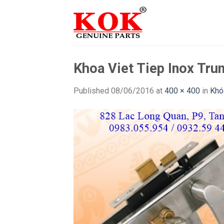
Skip
to
content
Khoa Viet Tiep Inox Tru
Published
08/06/2016
at
400 × 400
in
Khó