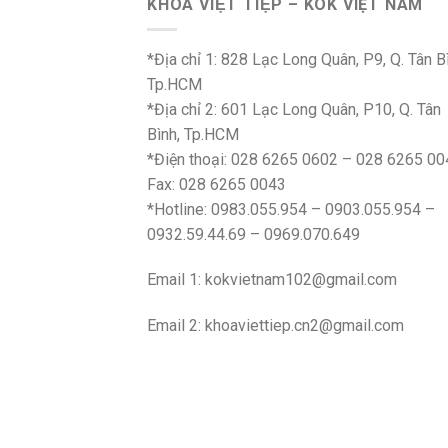
KHÓA VIỆT TIỆP – KOK VIỆT NAM
*Địa chỉ 1: 828 Lạc Long Quân, P9, Q. Tân B
Tp.HCM
*Địa chỉ 2: 601 Lạc Long Quân, P10, Q. Tân
Bình, Tp.HCM
*Điện thoại: 028 6265 0602 – 028 6265 00
Fax: 028 6265 0043
*Hotline: 0983.055.954 – 0903.055.954 –
0932.59.44.69 – 0969.070.649
Email 1:
kokvietnam102@gmail.com
Email 2:
khoaviettiep.cn2@gmail.com