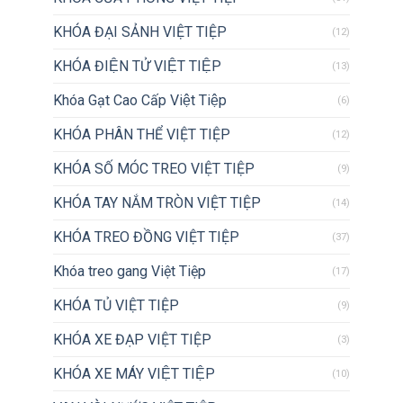
KHÓA ĐẠI SẢNH VIỆT TIỆP
(12)
KHÓA ĐIỆN TỬ VIỆT TIỆP
(13)
Khóa Gạt Cao Cấp Việt Tiệp
(6)
KHÓA PHÂN THỂ VIỆT TIỆP
(12)
KHÓA SỐ MÓC TREO VIỆT TIỆP
(9)
KHÓA TAY NẮM TRÒN VIỆT TIỆP
(14)
KHÓA TREO ĐỒNG VIỆT TIỆP
(37)
Khóa treo gang Việt Tiệp
(17)
KHÓA TỦ VIỆT TIỆP
(9)
KHÓA XE ĐẠP VIỆT TIỆP
(3)
KHÓA XE MÁY VIỆT TIỆP
(10)