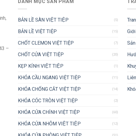
DANH MỤC SẢN PHẨM
TR
ình,
BẢN LỀ SÀN VIỆT TIỆP
Tra
(5)
BẢN LỀ VIỆT TIỆP
Giới
(15)
CHỐT CLEMON VIỆT TIỆP
Sản
(7)
43 –
CHỐT CỬA VIỆT TIỆP
Hướ
(20)
KẸP KÍNH VIỆT TIỆP
Khu
(1)
KHÓA CẦU NGANG VIỆT TIỆP
Liên
(11)
KHÓA CHỐNG CẮT VIỆT TIỆP
Khóa
(14)
KHÓA CÓC TRÒN VIỆT TIỆP
(2)
KHÓA CỬA CHÍNH VIỆT TIỆP
(60)
KHÓA CỬA NHÔM VIỆT TIỆP
(12)
KHÓA CỬA PHÒNG VIỆT TIỆP
(51)