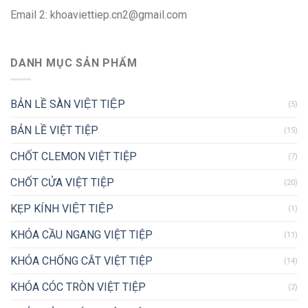
Email 2:
khoaviettiep.cn2@gmail.com
DANH MỤC SẢN PHẨM
BẢN LỀ SÀN VIỆT TIỆP
(5)
BẢN LỀ VIỆT TIỆP
(15)
CHỐT CLEMON VIỆT TIỆP
(7)
CHỐT CỬA VIỆT TIỆP
(20)
KẸP KÍNH VIỆT TIỆP
(1)
KHÓA CẦU NGANG VIỆT TIỆP
(11)
KHÓA CHỐNG CẮT VIỆT TIỆP
(14)
KHÓA CÓC TRÒN VIỆT TIỆP
(2)