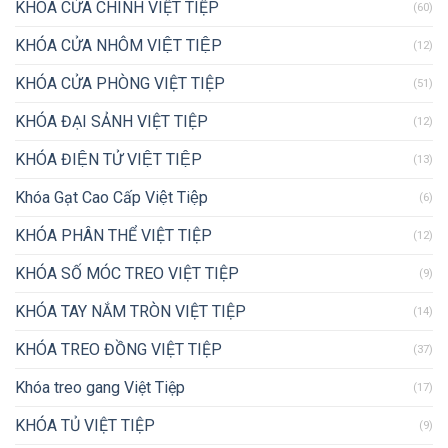
KHÓA CỬA CHÍNH VIỆT TIỆP
(60)
KHÓA CỬA NHÔM VIỆT TIỆP
(12)
KHÓA CỬA PHÒNG VIỆT TIỆP
(51)
KHÓA ĐẠI SẢNH VIỆT TIỆP
(12)
KHÓA ĐIỆN TỬ VIỆT TIỆP
(13)
Khóa Gạt Cao Cấp Việt Tiệp
(6)
KHÓA PHÂN THỂ VIỆT TIỆP
(12)
KHÓA SỐ MÓC TREO VIỆT TIỆP
(9)
KHÓA TAY NẮM TRÒN VIỆT TIỆP
(14)
KHÓA TREO ĐỒNG VIỆT TIỆP
(37)
Khóa treo gang Việt Tiệp
(17)
KHÓA TỦ VIỆT TIỆP
(9)