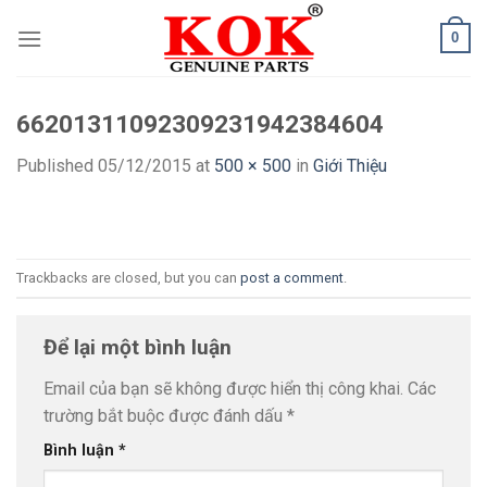
Skip
0
to
content
66201311092309231942384604
Published
05/12/2015
at
500 × 500
in
Giới Thiệu
Trackbacks are closed, but you can
post a comment
.
Để lại một bình luận
Email của bạn sẽ không được hiển thị công khai.
Các
trường bắt buộc được đánh dấu
*
Bình luận
*