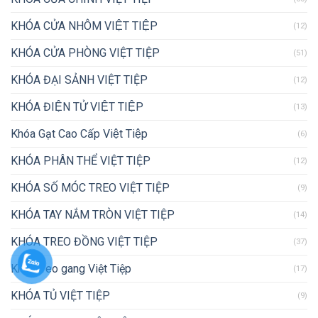
KHÓA CỬA NHÔM VIỆT TIỆP
(12)
KHÓA CỬA PHÒNG VIỆT TIỆP
(51)
KHÓA ĐẠI SẢNH VIỆT TIỆP
(12)
KHÓA ĐIỆN TỬ VIỆT TIỆP
(13)
Khóa Gạt Cao Cấp Việt Tiệp
(6)
KHÓA PHÂN THỂ VIỆT TIỆP
(12)
KHÓA SỐ MÓC TREO VIỆT TIỆP
(9)
KHÓA TAY NẮM TRÒN VIỆT TIỆP
(14)
KHÓA TREO ĐỒNG VIỆT TIỆP
(37)
Khóa treo gang Việt Tiệp
(17)
KHÓA TỦ VIỆT TIỆP
(9)