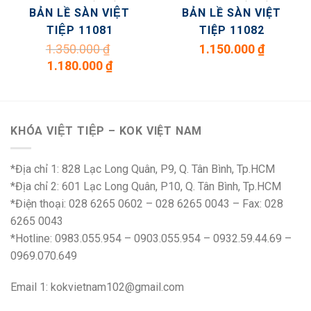
BẢN LỀ SÀN VIỆT
BẢN LỀ SÀN VIỆT
TIỆP 11081
TIỆP 11082
1.350.000
₫
1.150.000
₫
Giá
Giá
1.180.000
₫
gốc
hiện
là:
tại
1.350.000 ₫.
là:
1.180.000 ₫.
KHÓA VIỆT TIỆP – KOK VIỆT NAM
*Địa chỉ 1: 828 Lạc Long Quân, P9, Q. Tân Bình, Tp.HCM
*Địa chỉ 2: 601 Lạc Long Quân, P10, Q. Tân Bình, Tp.HCM
*Điện thoại: 028 6265 0602 – 028 6265 0043 – Fax: 028
6265 0043
*Hotline: 0983.055.954 – 0903.055.954 – 0932.59.44.69 –
0969.070.649
Email 1:
kokvietnam102@gmail.com