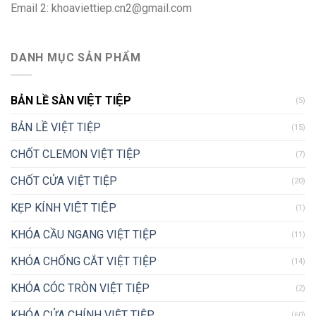
Email 2:
khoaviettiep.cn2@gmail.com
DANH MỤC SẢN PHẨM
BẢN LỀ SÀN VIỆT TIỆP
(5)
BẢN LỀ VIỆT TIỆP
(15)
CHỐT CLEMON VIỆT TIỆP
(7)
CHỐT CỬA VIỆT TIỆP
(20)
KẸP KÍNH VIỆT TIỆP
(1)
KHÓA CẦU NGANG VIỆT TIỆP
(11)
KHÓA CHỐNG CẮT VIỆT TIỆP
(14)
KHÓA CÓC TRÒN VIỆT TIỆP
(2)
KHÓA CỬA CHÍNH VIỆT TIỆP
(60)