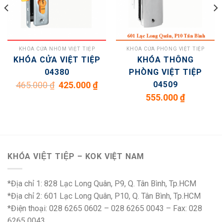
KHÓA CỬA NHÔM VIỆT TIỆP
KHÓA CỬA PHÒNG VIỆT TIỆP
KHÓA CỬA VIỆT TIỆP
KHÓA THÔNG
04380
PHÒNG VIỆT TIỆP
Giá
Giá
04509
465.000
₫
425.000
₫
gốc
hiện
là:
tại
555.000
₫
465.000 ₫.
là:
425.000 ₫.
 ₫.
KHÓA VIỆT TIỆP – KOK VIỆT NAM
*Địa chỉ 1: 828 Lạc Long Quân, P9, Q. Tân Bình, Tp.HCM
*Địa chỉ 2: 601 Lạc Long Quân, P10, Q. Tân Bình, Tp.HCM
*Điện thoại: 028 6265 0602 – 028 6265 0043 – Fax: 028
6265 0043