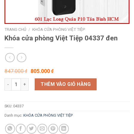
TRANG CHỦ
/
KHÓA CỬA PHÒNG VIỆT TIỆP
Khóa cửa phòng Việt Tiệp 04337 đen
Giá
Giá
847.000
805.000
₫
₫
gốc
hiện
Khóa cửa phòng Việt Tiệp 04337 đen số lượng
là:
tại
THÊM VÀO GIỎ HÀNG
847.000 ₫.
là:
805.000 ₫.
SKU:
04337
Danh mục:
KHÓA CỬA PHÒNG VIỆT TIỆP