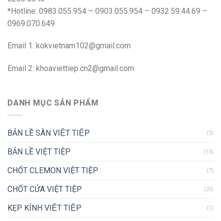
*Hotline: 0983.055.954 – 0903.055.954 – 0932.59.44.69 –
0969.070.649
Email 1:
kokvietnam102@gmail.com
Email 2:
khoaviettiep.cn2@gmail.com
DANH MỤC SẢN PHẨM
BẢN LỀ SÀN VIỆT TIỆP
(5)
BẢN LỀ VIỆT TIỆP
(15)
CHỐT CLEMON VIỆT TIỆP
(7)
CHỐT CỬA VIỆT TIỆP
(20)
KẸP KÍNH VIỆT TIỆP
(1)