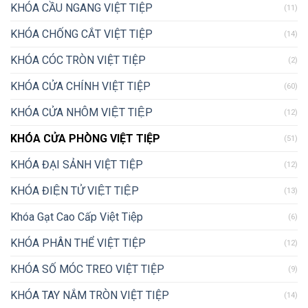
KHÓA CẦU NGANG VIỆT TIỆP
(11)
KHÓA CHỐNG CẮT VIỆT TIỆP
(14)
KHÓA CÓC TRÒN VIỆT TIỆP
(2)
KHÓA CỬA CHÍNH VIỆT TIỆP
(60)
KHÓA CỬA NHÔM VIỆT TIỆP
(12)
KHÓA CỬA PHÒNG VIỆT TIỆP
(51)
KHÓA ĐẠI SẢNH VIỆT TIỆP
(12)
KHÓA ĐIỆN TỬ VIỆT TIỆP
(13)
Khóa Gạt Cao Cấp Việt Tiệp
(6)
KHÓA PHÂN THỂ VIỆT TIỆP
(12)
KHÓA SỐ MÓC TREO VIỆT TIỆP
(9)
KHÓA TAY NẮM TRÒN VIỆT TIỆP
(14)