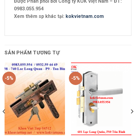
Được Phân phối bởi Công ty KOK Việt Nam – ĐT:
0983.055.954
Xem thêm sp khác tại:
kokvietnam.com
SẢN PHẨM TƯƠNG TỰ
-5%
-5%