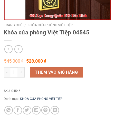
TRANG CHỦ
/
KHÓA CỬA PHÒNG VIỆT TIỆP
Khóa cửa phòng Việt Tiệp 04545
Giá
Giá
545.000
528.000
₫
₫
gốc
hiện
Khóa cửa phòng Việt Tiệp 04545 số lượng
là:
tại
THÊM VÀO GIỎ HÀNG
545.000 ₫.
là:
528.000 ₫.
SKU:
04545
Danh mục:
KHÓA CỬA PHÒNG VIỆT TIỆP