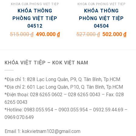
KHÓA CỬA PHÒNG VIỆT TIỆP
KHÓA CỬA PHÒNG VIỆT TIỆP
KHÓA THÔNG
KHÓA THÔNG
PHÒNG VIỆT TIỆP
PHÒNG VIỆT TIỆP
04512
04504
Giá
Giá
Giá
Giá
515.000
₫
490.000
₫
527.000
₫
502.000
₫
gốc
hiện
gốc
hiện
là:
tại
là:
tại
515.000 ₫.
là:
527.000 ₫.
là:
490.000 ₫.
502.0
KHÓA VIỆT TIỆP – KOK VIỆT NAM
*Địa chỉ 1: 828 Lạc Long Quân, P9, Q. Tân Bình, Tp.HCM
*Địa chỉ 2: 601 Lạc Long Quân, P10, Q. Tân Bình, Tp.HCM
*Điện thoại: 028 6265 0602 – 028 6265 0043 – Fax: 028
6265 0043
*Hotline: 0983.055.954 – 0903.055.954 – 0932.59.44.69 –
0969.070.649
Email 1:
kokvietnam102@gmail.com