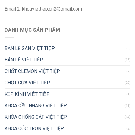
Email 2:
khoaviettiep.cn2@gmail.com
DANH MỤC SẢN PHẨM
BẢN LỀ SÀN VIỆT TIỆP
(5)
BẢN LỀ VIỆT TIỆP
(15)
CHỐT CLEMON VIỆT TIỆP
(7)
CHỐT CỬA VIỆT TIỆP
(20)
KẸP KÍNH VIỆT TIỆP
(1)
KHÓA CẦU NGANG VIỆT TIỆP
(11)
KHÓA CHỐNG CẮT VIỆT TIỆP
(14)
KHÓA CÓC TRÒN VIỆT TIỆP
(2)