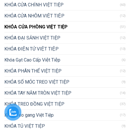
KHÓA CỬA CHÍNH VIỆT TIỆP
(60)
KHÓA CỬA NHÔM VIỆT TIỆP
(12)
KHÓA CỬA PHÒNG VIỆT TIỆP
(51)
KHÓA ĐẠI SẢNH VIỆT TIỆP
(12)
KHÓA ĐIỆN TỬ VIỆT TIỆP
(13)
Khóa Gạt Cao Cấp Việt Tiệp
(6)
KHÓA PHÂN THỂ VIỆT TIỆP
(12)
KHÓA SỐ MÓC TREO VIỆT TIỆP
(9)
KHÓA TAY NẮM TRÒN VIỆT TIỆP
(14)
KHÓA TREO ĐỒNG VIỆT TIỆP
(37)
Khóa treo gang Việt Tiệp
(17)
KHÓA TỦ VIỆT TIỆP
(9)