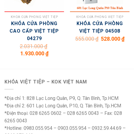
KHÓA CỬA PHÒNG VIỆT TIỆP
KHÓA CỬA PHÒNG VIỆT TIỆP
KHÓA CỬA PHÒNG
KHÓA CỬA PHÒNG
CAO CẤP VIỆT TIỆP
VIỆT TIỆP 04508
Giá
Giá
04279
555.000
₫
528.000
₫
gốc
hiện
là:
tại
2.031.000
₫
n
555.000 ₫.
là:
Giá
Giá
528.0
1.930.000
₫
gốc
hiện
là:
tại
.000 ₫.
2.031.000 ₫.
là:
1.930.000 ₫.
KHÓA VIỆT TIỆP – KOK VIỆT NAM
*Địa chỉ 1: 828 Lạc Long Quân, P9, Q. Tân Bình, Tp.HCM
*Địa chỉ 2: 601 Lạc Long Quân, P10, Q. Tân Bình, Tp.HCM
*Điện thoại: 028 6265 0602 – 028 6265 0043 – Fax: 028
6265 0043
*Hotline: 0983.055.954 – 0903.055.954 – 0932.59.44.69 –