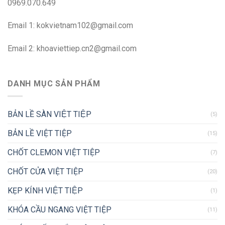
0969.070.649
Email 1:
kokvietnam102@gmail.com
Email 2:
khoaviettiep.cn2@gmail.com
DANH MỤC SẢN PHẨM
BẢN LỀ SÀN VIỆT TIỆP
(5)
BẢN LỀ VIỆT TIỆP
(15)
CHỐT CLEMON VIỆT TIỆP
(7)
CHỐT CỬA VIỆT TIỆP
(20)
KẸP KÍNH VIỆT TIỆP
(1)
KHÓA CẦU NGANG VIỆT TIỆP
(11)