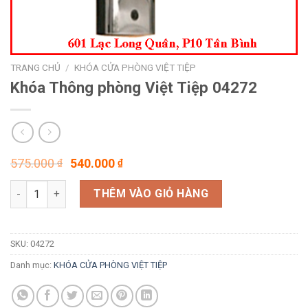
TRANG CHỦ
/
KHÓA CỬA PHÒNG VIỆT TIỆP
Khóa Thông phòng Việt Tiệp 04272
Giá
Giá
575.000
540.000
₫
₫
gốc
hiện
Khóa Thông phòng Việt Tiệp 04272 số lượng
là:
tại
THÊM VÀO GIỎ HÀNG
575.000 ₫.
là:
540.000 ₫.
SKU:
04272
Danh mục:
KHÓA CỬA PHÒNG VIỆT TIỆP