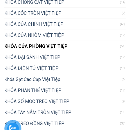
KHÓA CHỐNG CẮT VIỆT TIỆP
(14)
KHÓA CÓC TRÒN VIỆT TIỆP
(2)
KHÓA CỬA CHÍNH VIỆT TIỆP
(60)
KHÓA CỬA NHÔM VIỆT TIỆP
(12)
KHÓA CỬA PHÒNG VIỆT TIỆP
(51)
KHÓA ĐẠI SẢNH VIỆT TIỆP
(12)
KHÓA ĐIỆN TỬ VIỆT TIỆP
(13)
Khóa Gạt Cao Cấp Việt Tiệp
(6)
KHÓA PHÂN THỂ VIỆT TIỆP
(12)
KHÓA SỐ MÓC TREO VIỆT TIỆP
(9)
KHÓA TAY NẮM TRÒN VIỆT TIỆP
(14)
KHÓA TREO ĐỒNG VIỆT TIỆP
(37)