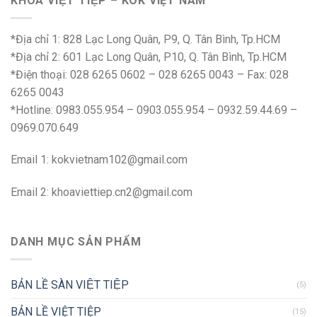
KHÓA VIỆT TIỆP – KOK VIỆT NAM
*Địa chỉ 1: 828 Lạc Long Quân, P9, Q. Tân Bình, Tp.HCM
*Địa chỉ 2: 601 Lạc Long Quân, P10, Q. Tân Bình, Tp.HCM
*Điện thoại: 028 6265 0602 – 028 6265 0043 – Fax: 028
6265 0043
*Hotline: 0983.055.954 – 0903.055.954 – 0932.59.44.69 –
0969.070.649
Email 1:
kokvietnam102@gmail.com
Email 2:
khoaviettiep.cn2@gmail.com
DANH MỤC SẢN PHẨM
BẢN LỀ SÀN VIỆT TIỆP
(5)
BẢN LỀ VIỆT TIỆP
(15)