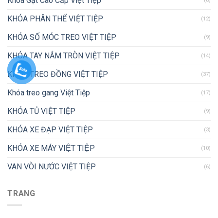
Khóa Gạt Cao Cấp Việt Tiệp
(6)
KHÓA PHÂN THỂ VIỆT TIỆP
(12)
KHÓA SỐ MÓC TREO VIỆT TIỆP
(9)
KHÓA TAY NẮM TRÒN VIỆT TIỆP
(14)
KHÓA TREO ĐỒNG VIỆT TIỆP
(37)
Khóa treo gang Việt Tiệp
(17)
KHÓA TỦ VIỆT TIỆP
(9)
KHÓA XE ĐẠP VIỆT TIỆP
(3)
KHÓA XE MÁY VIỆT TIỆP
(10)
VAN VÒI NƯỚC VIỆT TIỆP
(6)
TRANG