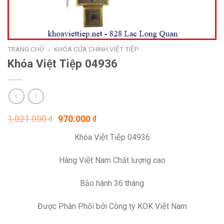
TRANG CHỦ
/
KHÓA CỬA CHÍNH VIỆT TIỆP
Khóa Việt Tiệp 04936
Giá
Giá
1.021.000
970.000
₫
₫
gốc
hiện
Khóa Việt Tiệp 04936
là:
tại
1.021.000 ₫.
là:
Hàng Việt Nam Chất lượng cao
970.000 ₫.
Bảo hành 36 tháng
Được Phân Phối bởi Công ty KOK Việt Nam