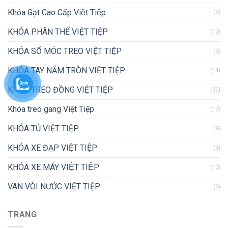
Khóa Gạt Cao Cấp Việt Tiệp
(6)
KHÓA PHÂN THỂ VIỆT TIỆP
(12)
KHÓA SỐ MÓC TREO VIỆT TIỆP
(9)
KHÓA TAY NẮM TRÒN VIỆT TIỆP
(14)
KHÓA TREO ĐỒNG VIỆT TIỆP
(37)
Khóa treo gang Việt Tiệp
(17)
KHÓA TỦ VIỆT TIỆP
(9)
KHÓA XE ĐẠP VIỆT TIỆP
(3)
KHÓA XE MÁY VIỆT TIỆP
(10)
VAN VÒI NƯỚC VIỆT TIỆP
(6)
TRANG