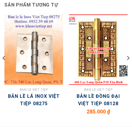
SẢN PHẨM TƯƠNG TỰ
BẢN LỀ VIỆT TIỆP
BẢN LỀ VIỆT TIỆP
BẢN LỀ LÁ INOX VIỆT
BẢN LỀ ĐỒNG ĐẠI
TIỆP 08275
VIỆT TIỆP 08128
285.000
₫