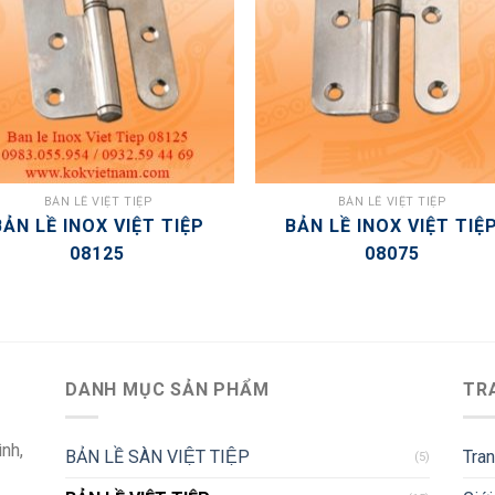
BẢN LỀ VIỆT TIỆP
BẢN LỀ VIỆT TIỆP
BẢN LỀ INOX VIỆT TIỆP
BẢN LỀ INOX VIỆT TIỆ
08125
08075
DANH MỤC SẢN PHẨM
TR
ình,
BẢN LỀ SÀN VIỆT TIỆP
Tra
(5)