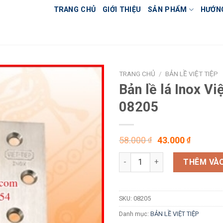
TRANG CHỦ
GIỚI THIỆU
SẢN PHẨM
HƯỚN
TRANG CHỦ
/
BẢN LỀ VIỆT TIỆP
Bản lề lá Inox Vi
08205
Giá
Giá
58.000
43.000
₫
₫
gốc
hiện
Bản lề lá Inox Việt Tiệp 08205 
là:
tại
THÊM VÀO
58.000 ₫.
là:
43.00
SKU:
08205
Danh mục:
BẢN LỀ VIỆT TIỆP