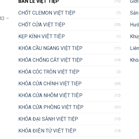
BẢN LỀ VIỆT TIỆP
Giới
(15)
CHỐT CLEMON VIỆT TIỆP
Sản
(7)
43 –
CHỐT CỬA VIỆT TIỆP
Hướ
(20)
KẸP KÍNH VIỆT TIỆP
Khu
(1)
KHÓA CẦU NGANG VIỆT TIỆP
Liên
(11)
KHÓA CHỐNG CẮT VIỆT TIỆP
Khóa
(14)
KHÓA CÓC TRÒN VIỆT TIỆP
(2)
KHÓA CỬA CHÍNH VIỆT TIỆP
(60)
KHÓA CỬA NHÔM VIỆT TIỆP
(12)
KHÓA CỬA PHÒNG VIỆT TIỆP
(51)
KHÓA ĐẠI SẢNH VIỆT TIỆP
(12)
KHÓA ĐIỆN TỬ VIỆT TIỆP
(13)