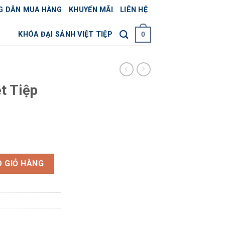
G DẪN MUA HÀNG
KHUYẾN MÃI
LIÊN HỆ
KHÓA ĐẠI SẢNH VIỆT TIỆP
0
ệt Tiệp
số lượng
 GIỎ HÀNG
0 ₫.