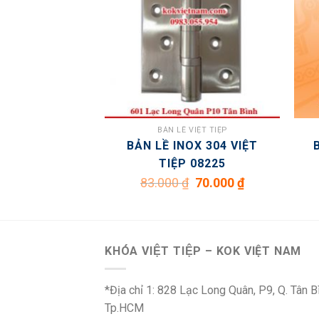
VIỆT TIỆP
BẢN LỀ VIỆT TIỆP
OX 304 VIỆT
BẢN LỀ INOX 304 VIỆT
 08125
TIỆP 08225
Giá
Giá
Giá
Giá
66.500
₫
83.000
₫
70.000
₫
gốc
hiện
gốc
hiện
là:
tại
là:
tại
78.000 ₫.
là:
83.000 ₫.
là:
66.500 ₫.
70.000 ₫.
KHÓA VIỆT TIỆP – KOK VIỆT NAM
*Địa chỉ 1: 828 Lạc Long Quân, P9, Q. Tân B
Tp.HCM