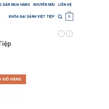
G DẪN MUA HÀNG
KHUYẾN MÃI
LIÊN HỆ
KHÓA ĐẠI SẢNH VIỆT TIỆP
0
Tiệp
 lượng
 GIỎ HÀNG