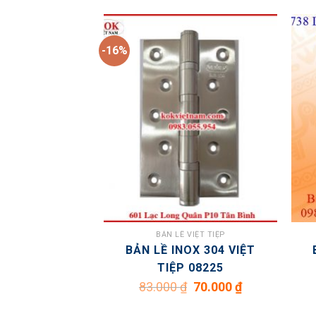
-16%
VIỆT TIỆP
BẢN LỀ VIỆT TIỆP
X VIỆT TIỆP
BẢN LỀ INOX 304 VIỆT
075
TIỆP 08225
Giá
Giá
83.000
₫
70.000
₫
gốc
hiện
là:
tại
83.000 ₫.
là: