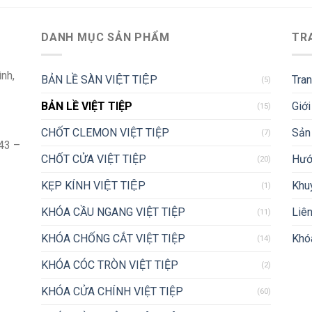
DANH MỤC SẢN PHẨM
TR
ình,
BẢN LỀ SÀN VIỆT TIỆP
Tra
(5)
BẢN LỀ VIỆT TIỆP
Giới
(15)
CHỐT CLEMON VIỆT TIỆP
Sản
(7)
43 –
CHỐT CỬA VIỆT TIỆP
Hướ
(20)
KẸP KÍNH VIỆT TIỆP
Khu
(1)
KHÓA CẦU NGANG VIỆT TIỆP
Liên
(11)
KHÓA CHỐNG CẮT VIỆT TIỆP
Khóa
(14)
KHÓA CÓC TRÒN VIỆT TIỆP
(2)
KHÓA CỬA CHÍNH VIỆT TIỆP
(60)