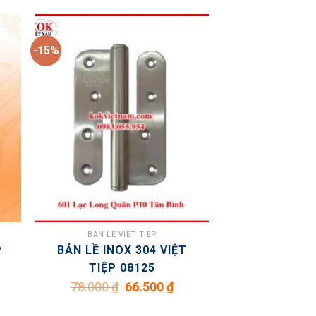
-15%
BẢN LỀ VIỆT TIỆP
P
BẢN LỀ INOX 304 VIỆT
TIỆP 08125
Giá
Giá
78.000
₫
66.500
₫
gốc
hiện
là:
tại
78.000 ₫.
là: