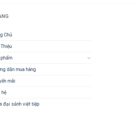
66.500 ₫.
ANG
ng Chủ
 Thiệu
 phẩm
ng dẫn mua hàng
yến mãi
 hệ
 đại sảnh việt tiệp