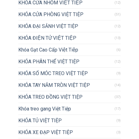
KHÓA CỬA NHÔM VIỆT TIỆP
(12)
KHÓA CỬA PHÒNG VIỆT TIỆP
(51)
KHÓA ĐẠI SẢNH VIỆT TIỆP
(12)
KHÓA ĐIỆN TỬ VIỆT TIỆP
(13)
Khóa Gạt Cao Cấp Việt Tiệp
(6)
KHÓA PHÂN THỂ VIỆT TIỆP
(12)
KHÓA SỐ MÓC TREO VIỆT TIỆP
(9)
KHÓA TAY NẮM TRÒN VIỆT TIỆP
(14)
KHÓA TREO ĐỒNG VIỆT TIỆP
(37)
Khóa treo gang Việt Tiệp
(17)
KHÓA TỦ VIỆT TIỆP
(9)
KHÓA XE ĐẠP VIỆT TIỆP
(3)