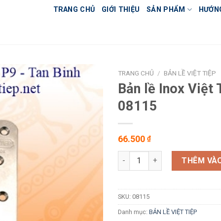
TRANG CHỦ
GIỚI THIỆU
SẢN PHẨM
HƯỚN
TRANG CHỦ
/
BẢN LỀ VIỆT TIỆP
Bản lề Inox Việt 
08115
66.500
₫
Bản lề Inox Việt Tiệp 08115 số
THÊM VÀO
SKU:
08115
Danh mục:
BẢN LỀ VIỆT TIỆP